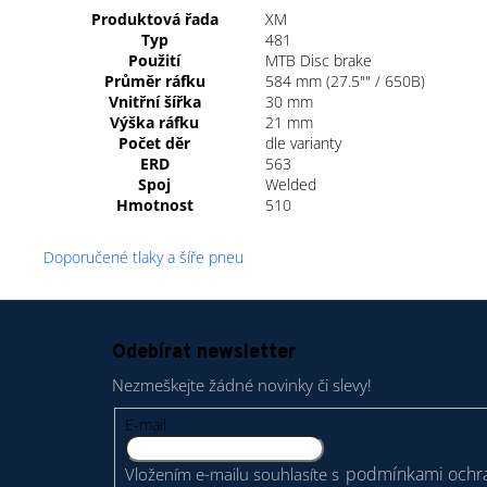
Produktová řada
XM
Typ
481
Použití
MTB Disc brake
Průměr ráfku
584 mm (27.5"" / 650B)
Vnitřní šířka
30 mm
Výška ráfku
21 mm
Počet děr
dle varianty
ERD
563
Spoj
Welded
Hmotnost
510
Doporučené tlaky a šíře pneu
Z
á
Odebírat newsletter
p
Nezmeškejte žádné novinky či slevy!
a
t
E-mail
í
podmínkami ochra
Vložením e-mailu souhlasíte s