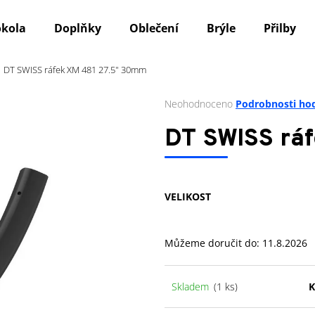
okola
Doplňky
Oblečení
Brýle
Přilby
DT SWISS ráfek XM 481 27.5" 30mm
Co potřebujete najít?
Průměrné
Neohodnoceno
Podrobnosti ho
hodnocení
produktu
HLEDAT
DT SWISS rá
je
0,0
z
5
Doporučujeme
VELIKOST
hvězdiček.
Můžeme doručit do:
11.8.2026
Skladem
(1 ks)
K