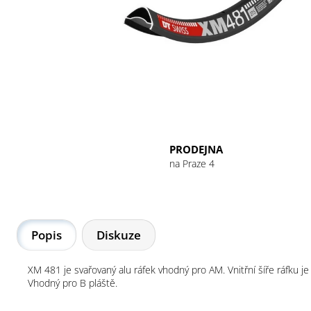
GU ENERGY GEL 32G CHOCOLATE
OUTRAGE
49 Kč
PRODEJNA
na Praze 4
Popis
Diskuze
XM 481 je svařovaný alu ráfek vhodný pro AM. Vnitřní šíře ráfku j
Vhodný pro B pláště.