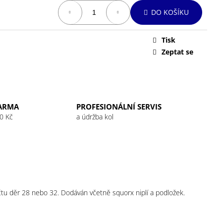
 32G RASPBERRY
DO KOŠÍKU
Tisk
Zeptat se
ARMA
PROFESIONÁLNÍ SERVIS
0 Kč
a údržba kol
očtu děr 28 nebo 32. Dodáván včetně squorx niplí a podložek.