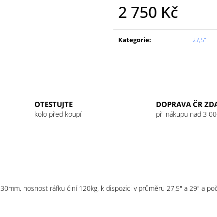
GU ENERGY GEL 32G JET BLACKBERRY
GU ENERGY GEL
2 750 Kč
LEMONADE
49 Kč
49 Kč
Měrná
cena:
Kategorie
:
27,5"
OTESTUJTE
DOPRAVA ČR ZD
kolo před koupí
při nákupu nad 3 00
e 30mm, nosnost ráfku činí 120kg, k dispozici v průměru 27,5" a 29" a p