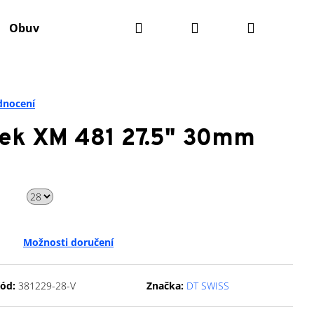
Hledat
Přihlášení
Nákupní
Obuv
Batohy
Výživa
Údržba kola
Ko
košík
dnocení
fek XM 481 27.5" 30mm
Možnosti doručení
Následující
ód:
381229-28-V
Značka:
DT SWISS