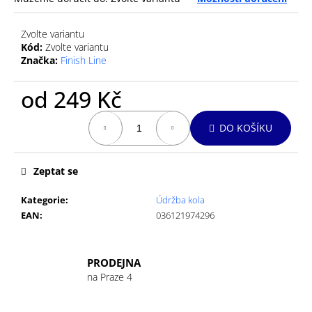
č
u
j
Zvolte variantu
e
Kód:
Zvolte variantu
Značka:
Finish Line
m
e
od
249 Kč
Měrná
GU
DO KOŠÍKU
cena:
ENERGY
GEL
32G
LEMON
Zeptat se
SUBLIME
49
Kategorie
:
Údržba kola
Kč
EAN
:
036121974296
PRODEJNA
na Praze 4