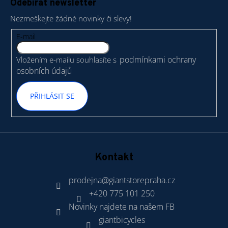
Odebírat newsletter
p
Nezmeškejte žádné novinky či slevy!
a
t
E-mail
í
podmínkami ochrany
Vložením e-mailu souhlasíte s
osobních údajů
PŘIHLÁSIT SE
Kontakt
prodejna
@
giantstorepraha.cz
+420 775 101 250
Novinky najdete na našem FB
giantbicycles