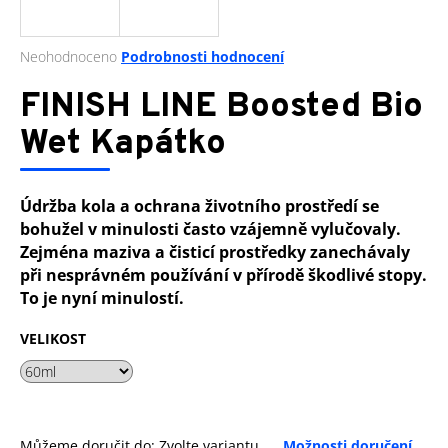
a
j
Průměrné
Neohodnoceno
Podrobnosti hodnocení
í
hodnocení
produktu
FINISH LINE Boosted Bio
t
je
?
0,0
Wet Kapátko
z
5
hvězdiček.
Údržba kola a ochrana životního prostředí se
bohužel v minulosti často vzájemně vylučovaly.
HLEDAT
Zejména maziva a čisticí prostředky zanechávaly
při nesprávném používání v přírodě škodlivé stopy.
To je nyní minulostí.
D
VELIKOST
o
p
o
r
u
Můžeme doručit do:
Zvolte variantu
Možnosti doručení