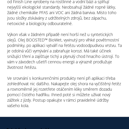
od Finish Line vyrobeny na rostlinné a vodní bázi a splňují
nejvyšší ekologické standardy. Neobsahují žádné ropné látky,
žádné chemikálie PFAS ani VOC ani žádná barviva. Místo toho
jsou složky získávány z udržitelných zdrojů, bez zápachu,
netoxické a biologicky odbouratelné.
Výkon však v žádném případě není horší než u syntetických
olejů. Olej BOOSTED™ BioWet, vyvinutý pro vlhké povětrnostní
podmínky, po aplikaci vytváří na řetězu vodoodpudivou vrstvu. Ta
je odolná vůči vymývání a zabraňuje korozi. Má také účinek
snižující tření a zajišťuje tichý a plynulý chod hnacího ústrojí. To
vám v závodech ušetří cennou energii a výrazně prodlužuje
životnost řetězu.
Ve srovnání s konkurenčními produkty není při aplikaci třeba
zohledňovat nic dalšího. Nakapejte olej shora na vyčištěný řetěz
a rovnoměrně jej rozetřete otáčením kliky směrem dozadu
pomocí čistého hadříku. Ihned poté si můžete užívat nový
zážitek z jízdy. Postup opakujte v rámci pravidelné údržby
vašeho kola.
Z
á