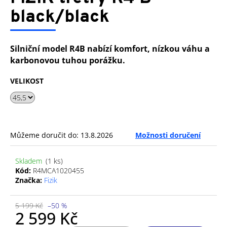
je
a
0,0
black/black
z
j
5
í
hvězdiček.
Silniční model R4B nabízí komfort, nízkou váhu a
t
karbonovou tuhou porážku.
?
VELIKOST
HLEDAT
Můžeme doručit do:
13.8.2026
Možnosti doručení
D
Skladem
(1 ks)
Kód:
R4MCA1020455
o
Značka:
Fizik
p
o
r
5 199 Kč
–50 %
2 599 Kč
u