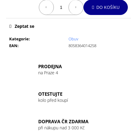
č
Měrná
u
DO KOŠÍKU
cena:
j
e
Zeptat se
m
e
Kategorie
:
Obuv
EAN
:
8058364014258
GIANT
PATKA
MY22
PRODEJNA
REVOLT
na Praze 4
NEW
FLIP
CHIP
RD
OTESTUJTE
369
kolo před koupí
Kč
DOPRAVA ČR ZDARMA
při nákupu nad 3 000 Kč