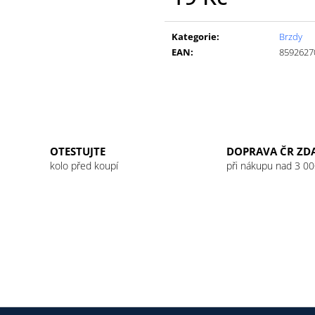
GU ENERGY GEL 32G JET BLACKBERRY
GU ENERGY GEL
Měrná
LEMONADE
49 Kč
cena:
49 Kč
Kategorie
:
Brzdy
EAN
:
8592627
OTESTUJTE
DOPRAVA ČR ZD
kolo před koupí
při nákupu nad 3 00