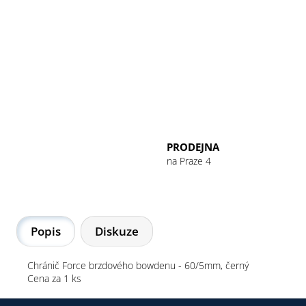
GU ENERGY GEL 32G CHOCOLATE
OUTRAGE
49 Kč
PRODEJNA
na Praze 4
Popis
Diskuze
Chránič Force brzdového bowdenu - 60/5mm, černý
Cena za 1 ks