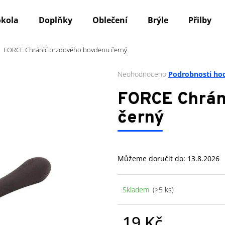
okola
Doplňky
Oblečení
Brýle
Přilby
FORCE Chránič brzdového bovdenu černý
Co potřebujete najít?
Průměrné
Neohodnoceno
Podrobnosti ho
hodnocení
produktu
HLEDAT
FORCE Chrán
je
0,0
černý
z
5
Doporučujeme
hvězdiček.
Můžeme doručit do:
13.8.2026
Skladem
(>5 ks)
19 Kč