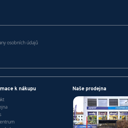
ny osobních údajů
rmace k nákupu
Naše prodejna
kt
ejna
s
centrum