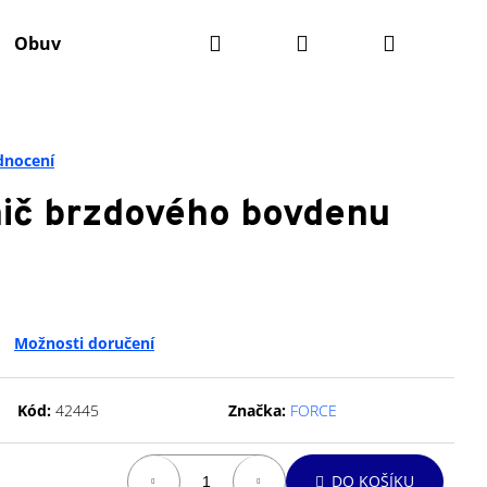
Hledat
Přihlášení
Nákupní
Obuv
Batohy
Výživa
Údržba kola
Ko
košík
dnocení
ič brzdového bovdenu
Možnosti doručení
Kód:
42445
Značka:
FORCE
Následující
DO KOŠÍKU