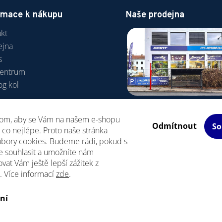
rmace k nákupu
Naše prodejna
kt
ejna
s
centrum
og kol
va a platba
hom, aby se Vám na našem e-shopu
odní podmínky
Odmítnout
So
co nejlépe. Proto naše stránka
R
ubory cookies. Budeme rádi, pokud s
e souhlasit a umožníte nám
vat Vám ještě lepší zážitek z
. Více informací
zde
.
Upravit nastavení cookies
razena.
ní