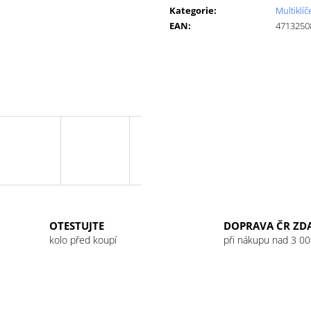
cena:
GU ENERGY GEL 32G JET BLACKBERRY
GU ENERGY GEL
Kategorie
:
Multiklíč
LEMONADE
49 Kč
EAN
:
4713250
49 Kč
OTESTUJTE
DOPRAVA ČR ZD
kolo před koupí
při nákupu nad 3 00