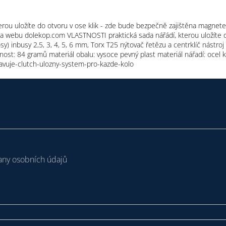
rou uložíte do otvoru v ose klik - zde bude bezpečně zajištěna magnetem
webu dolekop.com VLASTNOSTI praktická sada nářádí, kterou uložíte do 
) inbusy 2,5, 3, 4, 5, 6 mm, Torx T25 nýtovač řetězu a centrklíč nástroj
nost: 84 gramů materiál obalu: vysoce pevný plast materiál nářadí: oce
vuje-clutch-ulozny-system-pro-kazde-kolo
ny osobních údajů