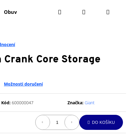
Hledat
Přihlášení
Nákupní
Obuv
Batohy
Výživa
Údržba kola
Ko
košík
dnocení
 Crank Core Storage
Možnosti doručení
Kód:
600000047
Značka:
Giant
Následující
DO KOŠÍKU