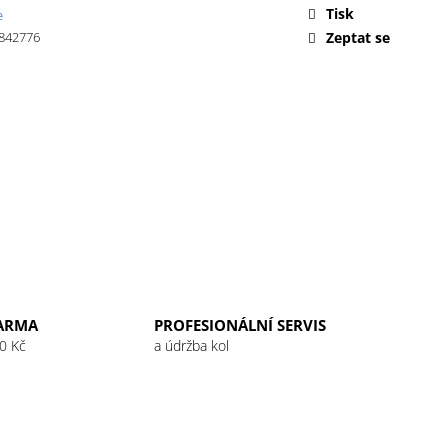
 32G RASPBERRY
Tisk
e
842776
Zeptat se
ARMA
PROFESIONÁLNÍ SERVIS
0 Kč
a údržba kol