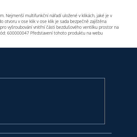
. Nejmenší multifunkční nářadí uložené v klikách, jaké je v
otvoru v ose klik v ose klik je sada bezpečně zajištěna
 pro vyšroubování vnitřní části bezdušového ventilku prostor na
l kód: 600000047 Představení tohoto produktu na webu