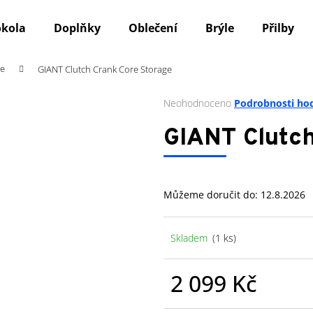
okola
Doplňky
Oblečení
Brýle
Přilby
če
GIANT Clutch Crank Core Storage
Co potřebujete najít?
Průměrné
Neohodnoceno
Podrobnosti ho
hodnocení
produktu
HLEDAT
GIANT Clutch
je
0,0
z
5
Doporučujeme
Můžeme doručit do:
12.8.2026
hvězdiček.
Skladem
(1 ks)
2 099 Kč
Měrná