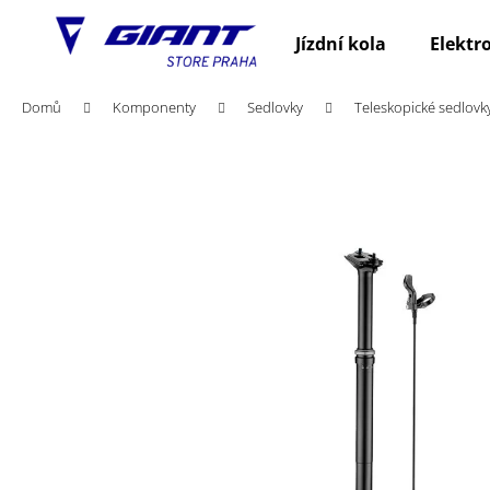
K
Přejít
na
o
Jízdní kola
Elektr
obsah
Zpět
Zpět
š
do
do
í
Domů
Komponenty
Sedlovky
Teleskopické sedlovk
obchodu
obchodu
k