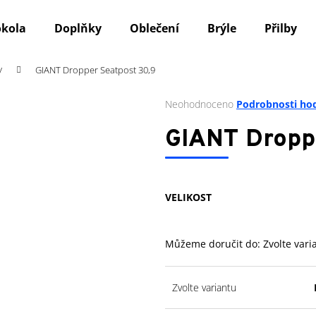
okola
Doplňky
Oblečení
Brýle
Přilby
y
GIANT Dropper Seatpost 30,9
Co potřebujete najít?
Průměrné
Neohodnoceno
Podrobnosti ho
hodnocení
produktu
HLEDAT
GIANT Droppe
je
0,0
z
5
Doporučujeme
VELIKOST
hvězdiček.
Můžeme doručit do:
Zvolte vari
Zvolte variantu