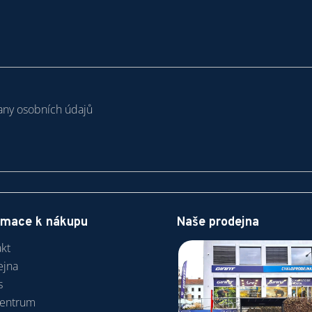
ny osobních údajů
rmace k nákupu
Naše prodejna
kt
ejna
s
centrum