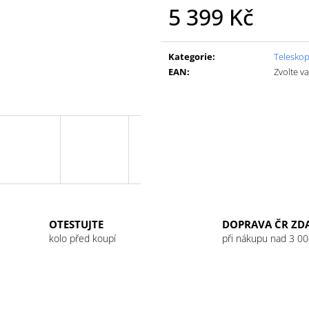
GU ENERGY GEL 32G JET BLACKBERRY
GU ENERGY GEL
5 399 Kč
LEMONADE
49 Kč
49 Kč
Měrná
cena:
Kategorie
:
Teleskop
EAN
:
Zvolte v
OTESTUJTE
DOPRAVA ČR ZD
kolo před koupí
při nákupu nad 3 00