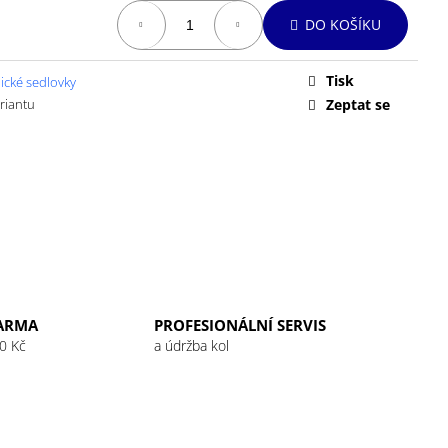
 32G RASPBERRY
DO KOŠÍKU
Tisk
ické sedlovky
ariantu
Zeptat se
ARMA
PROFESIONÁLNÍ SERVIS
0 Kč
a údržba kol