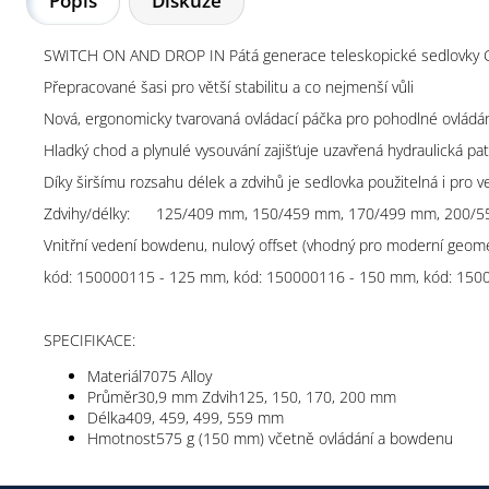
Popis
Diskuze
SWITCH ON AND DROP IN Pátá generace teleskopické sedlovky Gia
Přepracované šasi pro větší stabilitu a co nejmenší vůli
Nová, ergonomicky tvarovaná ovládací páčka pro pohodlné ovládá
Hladký chod a plynulé vysouvání zajišťuje uzavřená hydraulická pa
Díky širšímu rozsahu délek a zdvihů je sedlovka použitelná i pro 
Zdvihy/délky: 125/409 mm, 150/459 mm, 170/499 mm, 200/
Vnitřní vedení bowdenu, nulový offset (vhodný pro moderní geometr
kód: 150000115 - 125 mm, kód: 150000116 - 150 mm, kód: 150
SPECIFIKACE:
Materiál7075 Alloy
Průměr30,9 mm Zdvih125, 150, 170, 200 mm
Délka409, 459, 499, 559 mm
Hmotnost575 g (150 mm) včetně ovládání a bowdenu