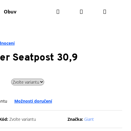
Hledat
Přihlášení
Nákupní
Obuv
Batohy
Výživa
Údržba kola
Ko
košík
dnocení
r Seatpost 30,9
antu
Možnosti doručení
Následující
Kód:
Zvolte variantu
Značka:
Giant