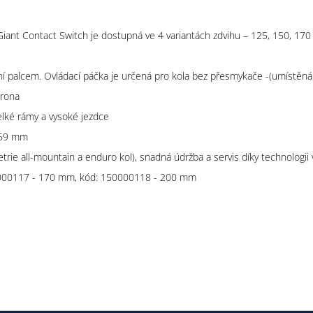
nt Contact Switch je dostupná ve 4 variantách zdvihu – 125, 150, 17
ní palcem. Ovládací páčka je určená pro kola bez přesmykače -(umístěná
trona
velké rámy a vysoké jezdce
559 mm
ie all-mountain a enduro kol), snadná údržba a servis díky technologii 
000117 - 170 mm, kód: 150000118 - 200 mm