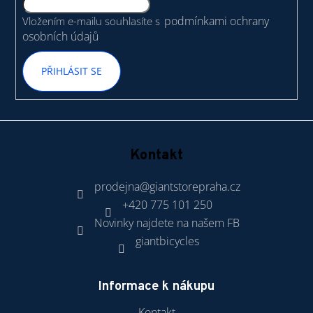
í
podmínkami ochrany
Vložením e-mailu souhlasíte s
osobních údajů
PŘIHLÁSIT SE
Kontakt
prodejna
@
giantstorepraha.cz
+420 775 101 250
Novinky najdete na našem FB
giantbicycles
Informace k nákupu
Kontakt