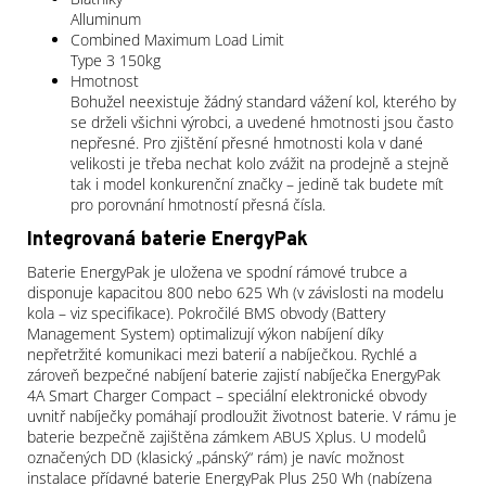
Alluminum
Combined Maximum Load Limit
Type 3 150kg
Hmotnost
Bohužel neexistuje žádný standard vážení kol, kterého by
se drželi všichni výrobci, a uvedené hmotnosti jsou často
nepřesné. Pro zjištění přesné hmotnosti kola v dané
velikosti je třeba nechat kolo zvážit na prodejně a stejně
tak i model konkurenční značky – jedině tak budete mít
pro porovnání hmotností přesná čísla.
Integrovaná baterie EnergyPak
Baterie EnergyPak je uložena ve spodní rámové trubce a
disponuje kapacitou 800 nebo 625 Wh (v závislosti na modelu
kola – viz specifikace). Pokročilé BMS obvody (Battery
Management System) optimalizují výkon nabíjení díky
nepřetržité komunikaci mezi baterií a nabíječkou. Rychlé a
zároveň bezpečné nabíjení baterie zajistí nabíječka EnergyPak
4A Smart Charger Compact – speciální elektronické obvody
uvnitř nabíječky pomáhají prodloužit životnost baterie. V rámu je
baterie bezpečně zajištěna zámkem ABUS Xplus. U modelů
označených DD (klasický „pánský“ rám) je navíc možnost
instalace přídavné baterie EnergyPak Plus 250 Wh (nabízena