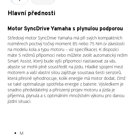
Hlavní přednosti
Motor SyncDrive Yamaha s plynulou podporou
Středový motor SyncDrive Yamaha má při svých kompaktních
rozměrech poctivý točivý moment 85 nebo 75 Nm (v závislosti
na modelu kola a typu motoru – viz specifikace). K dispozici
máte 5 režimů přípomoci nebo můžete zvolit automatický režim
Smart Assist, který bude výši přípomoci nastavovat za vás,
abyste se mohli plně soustředit na jízdu. Hladké spojení mezi
motorem a vaší vlastní silou zajišťuje soustava šesti senzorů,
která přesně vyhodnocuje, kolik energie má motor dodat, čímž
se také optimalizuje spotřeba energie z baterie. Výsledkem je
snadno předvídatelný a přirozený projev motoru a jízda je
příjemná, plynulá a s optimálním množstvím výkonu pro danou
jízdní situaci.
M