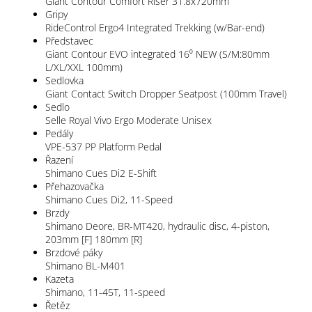
Giant Contour Comfort Riser 31.8x720mm
Gripy
RideControl Ergo4 Integrated Trekking (w/Bar-end)
Představec
Giant Contour EVO integrated 16⁰ NEW (S/M:80mm
L/XL/XXL 100mm)
Sedlovka
Giant Contact Switch Dropper Seatpost (100mm Travel)
Sedlo
Selle Royal Vivo Ergo Moderate Unisex
Pedály
VPE-537 PP Platform Pedal
Řazení
Shimano Cues Di2 E-Shift
Přehazovačka
Shimano Cues Di2, 11-Speed
Brzdy
Shimano Deore, BR-MT420, hydraulic disc, 4-piston,
203mm [F] 180mm [R]
Brzdové páky
Shimano BL-M401
Kazeta
Shimano, 11-45T, 11-speed
Řetěz