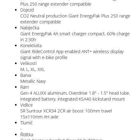
Plus 250 range extender compatible
Dojezd
CO2 Neutral production Giant EnergyPak Plus 250 range
extender compatible
Nabíječka
Giant EnergyPak 4A smart charger compact, 60% charge
in 2:30h
Konektivita
Giant RideControl App enabled ANT+ wireless display
signal with e-bike profile
Velikosti
M, L, XL, XXL
Barva
Metallic Navy
Rám
Gen 4 ALUXX aluminum, Overdrive 1.8" - 1.5" head tube,
integrated battery, integrated KSA40 kickstand mount
Vidlice
SR Suntour XCR34 2CR air boost 100mm travel
15x110mm AH axle
Tlumič
-
Řídítka