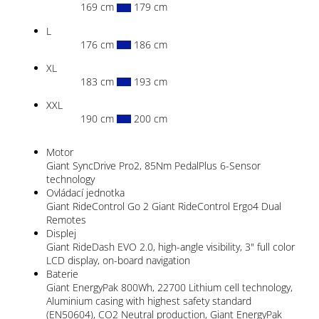
169 cm
179 cm
L
176 cm
186 cm
XL
183 cm
193 cm
XXL
190 cm
200 cm
Motor
Giant SyncDrive Pro2, 85Nm PedalPlus 6-Sensor
technology
Ovládací jednotka
Giant RideControl Go 2 Giant RideControl Ergo4 Dual
Remotes
Displej
Giant RideDash EVO 2.0, high-angle visibility, 3" full color
LCD display, on-board navigation
Baterie
Giant EnergyPak 800Wh, 22700 Lithium cell technology,
Aluminium casing with highest safety standard
(EN50604), CO2 Neutral production, Giant EnergyPak