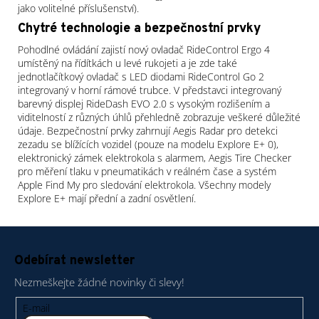
jako volitelné příslušenství).
Chytré technologie a bezpečnostní prvky
Pohodlné ovládání zajistí nový ovladač RideControl Ergo 4
umístěný na řídítkách u levé rukojeti a je zde také
jednotlačítkový ovladač s LED diodami RideControl Go 2
integrovaný v horní rámové trubce. V představci integrovaný
barevný displej RideDash EVO 2.0 s vysokým rozlišením a
viditelností z různých úhlů přehledně zobrazuje veškeré důležité
údaje. Bezpečnostní prvky zahrnují Aegis Radar pro detekci
zezadu se blížících vozidel (pouze na modelu Explore E+ 0),
elektronický zámek elektrokola s alarmem, Aegis Tire Checker
pro měření tlaku v pneumatikách v reálném čase a systém
Apple Find My pro sledování elektrokola. Všechny modely
Explore E+ mají přední a zadní osvětlení.
Z
á
Odebírat newsletter
p
Nezmeškejte žádné novinky či slevy!
a
t
E-mail