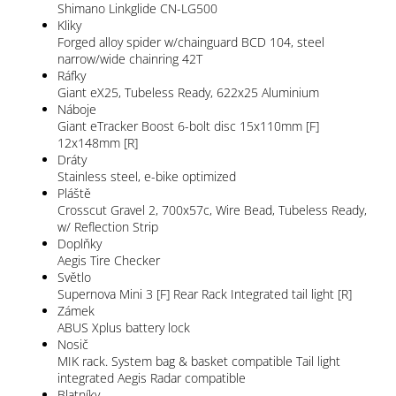
Shimano Linkglide CN-LG500
Kliky
Forged alloy spider w/chainguard BCD 104, steel
narrow/wide chainring 42T
Ráfky
Giant eX25, Tubeless Ready, 622x25 Aluminium
Náboje
Giant eTracker Boost 6-bolt disc 15x110mm [F]
12x148mm [R]
Dráty
Stainless steel, e-bike optimized
Pláště
Crosscut Gravel 2, 700x57c, Wire Bead, Tubeless Ready,
w/ Reflection Strip
Doplňky
Aegis Tire Checker
Světlo
Supernova Mini 3 [F] Rear Rack Integrated tail light [R]
Zámek
ABUS Xplus battery lock
Nosič
MIK rack. System bag & basket compatible Tail light
integrated Aegis Radar compatible
Blatníky