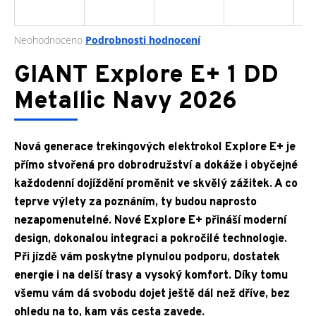
a
j
Průměrné
Neohodnoceno
Podrobnosti hodnocení
í
hodnocení
produktu
GIANT Explore E+ 1 DD
t
je
?
0,0
Metallic Navy 2026
z
5
hvězdiček.
Nová generace trekingových elektrokol Explore E+ je
HLEDAT
přímo stvořená pro dobrodružství a dokáže i obyčejné
každodenní dojíždění proměnit ve skvělý zážitek. A co
teprve výlety za poznáním, ty budou naprosto
nezapomenutelné. Nové Explore E+ přináší moderní
D
design, dokonalou integraci a pokročilé technologie.
o
p
Při jízdě vám poskytne plynulou podporu, dostatek
o
energie i na delší trasy a vysoký komfort. Díky tomu
r
všemu vám dá svobodu dojet ještě dál než dříve, bez
u
ohledu na to, kam vás cesta zavede.