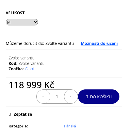
č
u
j
VELIKOST
e
m
e
Můžeme doručit do:
Zvolte variantu
Možnosti doručení
GU
ENERGY
Zvolte variantu
GEL
32G
Kód:
Zvolte variantu
RASPBERRY
Značka:
Giant
LEMONADE
49
118 999 Kč
Kč
Měrná
DO KOŠÍKU
cena:
Zeptat se
Kategorie
:
Pánská