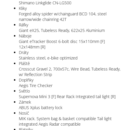
Shimano Linkglide CN-LG500
Kliky
Forged alloy spider w/chainguard BCD 104, steel
narrow/wide chainring 42T
Ráfky
Giant eX25, Tubeless Ready, 622x25 Aluminium
Náboje
Giant eTracker Boost 6-bolt disc 15x110mm [F]
12x148mm [R]
Dráty
Stainless steel, e-bike optimized
Pláště
Crosscut Gravel 2, 700x57c, Wire Bead, Tubeless Ready,
w/ Reflection Strip
Doplňky
Aegis Tire Checker
Světlo
Supernova Mini 3 [F] Rear Rack Integrated tail light [R]
Zámek
ABUS Xplus battery lock
Nosič
MIK rack. System bag & basket compatible Tail light
integrated Aegis Radar compatible
Blatníky