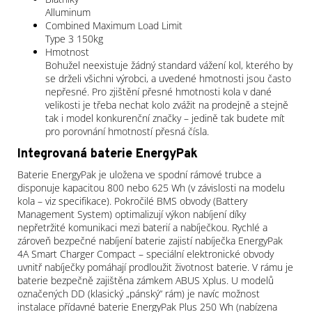
Alluminum
Combined Maximum Load Limit
Type 3 150kg
Hmotnost
Bohužel neexistuje žádný standard vážení kol, kterého by
se drželi všichni výrobci, a uvedené hmotnosti jsou často
nepřesné. Pro zjištění přesné hmotnosti kola v dané
velikosti je třeba nechat kolo zvážit na prodejně a stejně
tak i model konkurenční značky – jedině tak budete mít
pro porovnání hmotností přesná čísla.
Integrovaná baterie EnergyPak
Baterie EnergyPak je uložena ve spodní rámové trubce a
disponuje kapacitou 800 nebo 625 Wh (v závislosti na modelu
kola – viz specifikace). Pokročilé BMS obvody (Battery
Management System) optimalizují výkon nabíjení díky
nepřetržité komunikaci mezi baterií a nabíječkou. Rychlé a
zároveň bezpečné nabíjení baterie zajistí nabíječka EnergyPak
4A Smart Charger Compact – speciální elektronické obvody
uvnitř nabíječky pomáhají prodloužit životnost baterie. V rámu je
baterie bezpečně zajištěna zámkem ABUS Xplus. U modelů
označených DD (klasický „pánský“ rám) je navíc možnost
instalace přídavné baterie EnergyPak Plus 250 Wh (nabízena