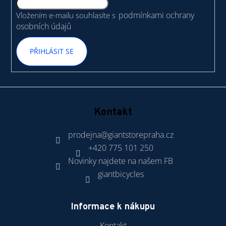
í
podmínkami ochrany
Vložením e-mailu souhlasíte s
osobních údajů
PŘIHLÁSIT SE
Kontakt
prodejna
@
giantstorepraha.cz
+420 775 101 250
Novinky najdete na našem FB
giantbicycles
Informace k nákupu
Kontakt