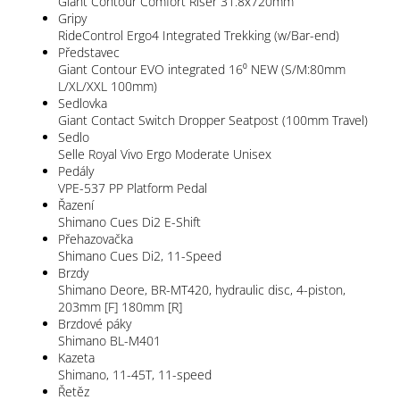
Giant Contour Comfort Riser 31.8x720mm
Gripy
RideControl Ergo4 Integrated Trekking (w/Bar-end)
Představec
Giant Contour EVO integrated 16⁰ NEW (S/M:80mm
L/XL/XXL 100mm)
Sedlovka
Giant Contact Switch Dropper Seatpost (100mm Travel)
Sedlo
Selle Royal Vivo Ergo Moderate Unisex
Pedály
VPE-537 PP Platform Pedal
Řazení
Shimano Cues Di2 E-Shift
Přehazovačka
Shimano Cues Di2, 11-Speed
Brzdy
Shimano Deore, BR-MT420, hydraulic disc, 4-piston,
203mm [F] 180mm [R]
Brzdové páky
Shimano BL-M401
Kazeta
Shimano, 11-45T, 11-speed
Řetěz