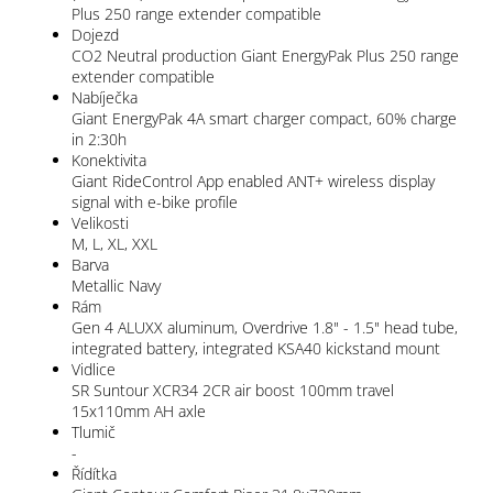
Plus 250 range extender compatible
Dojezd
CO2 Neutral production Giant EnergyPak Plus 250 range
extender compatible
Nabíječka
Giant EnergyPak 4A smart charger compact, 60% charge
in 2:30h
Konektivita
Giant RideControl App enabled ANT+ wireless display
signal with e-bike profile
Velikosti
M, L, XL, XXL
Barva
Metallic Navy
Rám
Gen 4 ALUXX aluminum, Overdrive 1.8" - 1.5" head tube,
integrated battery, integrated KSA40 kickstand mount
Vidlice
SR Suntour XCR34 2CR air boost 100mm travel
15x110mm AH axle
Tlumič
-
Řídítka