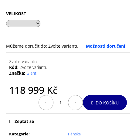
č
u
j
VELIKOST
e
m
e
Můžeme doručit do:
Zvolte variantu
Možnosti doručení
GU
ENERGY
Zvolte variantu
GEL
32G
Kód:
Zvolte variantu
JET
Značka:
Giant
BLACKBERRY
49
118 999 Kč
Kč
Měrná
DO KOŠÍKU
cena:
Zeptat se
Kategorie
:
Pánská