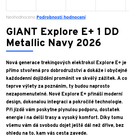
a
j
Průměrné
Neohodnoceno
Podrobnosti hodnocení
í
hodnocení
produktu
GIANT Explore E+ 1 DD
t
je
?
0,0
Metallic Navy 2026
z
5
hvězdiček.
Nová generace trekingových elektrokol Explore E+ je
HLEDAT
přímo stvořená pro dobrodružství a dokáže i obyčejné
každodenní dojíždění proměnit ve skvělý zážitek. A co
teprve výlety za poznáním, ty budou naprosto
nezapomenutelné. Nové Explore E+ přináší moderní
D
design, dokonalou integraci a pokročilé technologie.
o
p
Při jízdě vám poskytne plynulou podporu, dostatek
o
energie i na delší trasy a vysoký komfort. Díky tomu
r
všemu vám dá svobodu dojet ještě dál než dříve, bez
u
ohledu na to, kam vás cesta zavede.