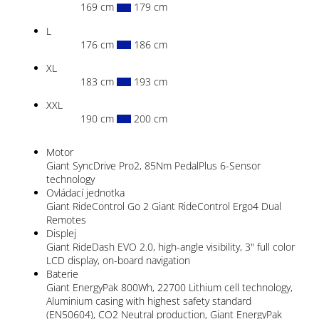
169 cm
179 cm
L
176 cm
186 cm
XL
183 cm
193 cm
XXL
190 cm
200 cm
Motor
Giant SyncDrive Pro2, 85Nm PedalPlus 6-Sensor
technology
Ovládací jednotka
Giant RideControl Go 2 Giant RideControl Ergo4 Dual
Remotes
Displej
Giant RideDash EVO 2.0, high-angle visibility, 3" full color
LCD display, on-board navigation
Baterie
Giant EnergyPak 800Wh, 22700 Lithium cell technology,
Aluminium casing with highest safety standard
(EN50604), CO2 Neutral production, Giant EnergyPak