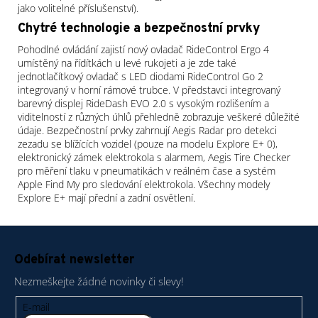
jako volitelné příslušenství).
Chytré technologie a bezpečnostní prvky
Pohodlné ovládání zajistí nový ovladač RideControl Ergo 4
umístěný na řídítkách u levé rukojeti a je zde také
jednotlačítkový ovladač s LED diodami RideControl Go 2
integrovaný v horní rámové trubce. V představci integrovaný
barevný displej RideDash EVO 2.0 s vysokým rozlišením a
viditelností z různých úhlů přehledně zobrazuje veškeré důležité
údaje. Bezpečnostní prvky zahrnují Aegis Radar pro detekci
zezadu se blížících vozidel (pouze na modelu Explore E+ 0),
elektronický zámek elektrokola s alarmem, Aegis Tire Checker
pro měření tlaku v pneumatikách v reálném čase a systém
Apple Find My pro sledování elektrokola. Všechny modely
Explore E+ mají přední a zadní osvětlení.
Z
á
Odebírat newsletter
p
Nezmeškejte žádné novinky či slevy!
a
t
E-mail