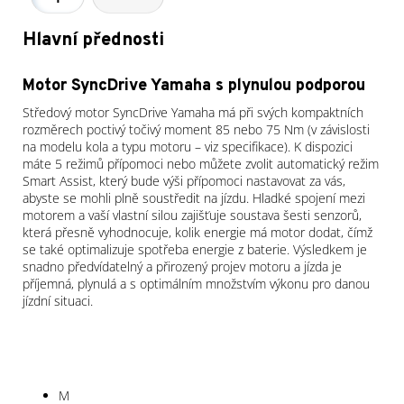
Hlavní přednosti
Motor SyncDrive Yamaha s plynulou podporou
Středový motor SyncDrive Yamaha má při svých kompaktních
rozměrech poctivý točivý moment 85 nebo 75 Nm (v závislosti
na modelu kola a typu motoru – viz specifikace). K dispozici
máte 5 režimů přípomoci nebo můžete zvolit automatický režim
Smart Assist, který bude výši přípomoci nastavovat za vás,
abyste se mohli plně soustředit na jízdu. Hladké spojení mezi
motorem a vaší vlastní silou zajišťuje soustava šesti senzorů,
která přesně vyhodnocuje, kolik energie má motor dodat, čímž
se také optimalizuje spotřeba energie z baterie. Výsledkem je
snadno předvídatelný a přirozený projev motoru a jízda je
příjemná, plynulá a s optimálním množstvím výkonu pro danou
jízdní situaci.
M