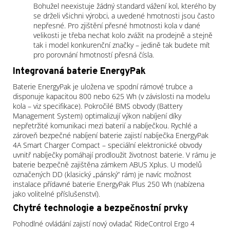
Bohužel neexistuje žádný standard vážení kol, kterého by
se drželi všichni výrobci, a uvedené hmotnosti jsou často
nepřesné. Pro zjištění přesné hmotnosti kola v dané
velikosti je třeba nechat kolo zvážit na prodejně a stejně
tak i model konkurenční značky – jedině tak budete mít
pro porovnání hmotností přesná čísla.
Integrovaná baterie EnergyPak
Baterie EnergyPak je uložena ve spodní rámové trubce a
disponuje kapacitou 800 nebo 625 Wh (v závislosti na modelu
kola – viz specifikace). Pokročilé BMS obvody (Battery
Management System) optimalizují výkon nabíjení díky
nepřetržité komunikaci mezi baterií a nabíječkou. Rychlé a
zároveň bezpečné nabíjení baterie zajistí nabíječka EnergyPak
4A Smart Charger Compact – speciální elektronické obvody
uvnitř nabíječky pomáhají prodloužit životnost baterie. V rámu je
baterie bezpečně zajištěna zámkem ABUS Xplus. U modelů
označených DD (klasický „pánský“ rám) je navíc možnost
instalace přídavné baterie EnergyPak Plus 250 Wh (nabízena
jako volitelné příslušenství).
Chytré technologie a bezpečnostní prvky
Pohodlné ovládání zajistí nový ovladač RideControl Ergo 4