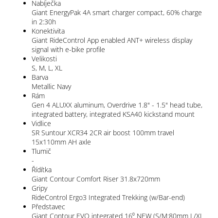
Nabíječka
Giant EnergyPak 4A smart charger compact, 60% charge
in 2:30h
Konektivita
Giant RideControl App enabled ANT+ wireless display
signal with e-bike profile
Velikosti
S, M, L, XL
Barva
Metallic Navy
Rám
Gen 4 ALUXX aluminum, Overdrive 1.8" - 1.5" head tube,
integrated battery, integrated KSA40 kickstand mount
Vidlice
SR Suntour XCR34 2CR air boost 100mm travel
15x110mm AH axle
Tlumič
-
Řídítka
Giant Contour Comfort Riser 31.8x720mm
Gripy
RideControl Ergo3 Integrated Trekking (w/Bar-end)
Představec
Giant Contour EVO integrated 16⁰ NEW (S/M:80mm L/XL