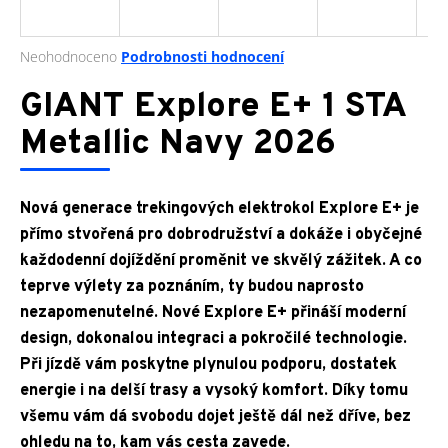
a
j
Průměrné
Neohodnoceno
Podrobnosti hodnocení
í
hodnocení
produktu
GIANT Explore E+ 1 STA
t
je
?
0,0
Metallic Navy 2026
z
5
hvězdiček.
Nová generace trekingových elektrokol Explore E+ je
HLEDAT
přímo stvořená pro dobrodružství a dokáže i obyčejné
každodenní dojíždění proměnit ve skvělý zážitek. A co
teprve výlety za poznáním, ty budou naprosto
nezapomenutelné. Nové Explore E+ přináší moderní
D
design, dokonalou integraci a pokročilé technologie.
o
p
Při jízdě vám poskytne plynulou podporu, dostatek
o
energie i na delší trasy a vysoký komfort. Díky tomu
r
všemu vám dá svobodu dojet ještě dál než dříve, bez
u
ohledu na to, kam vás cesta zavede.