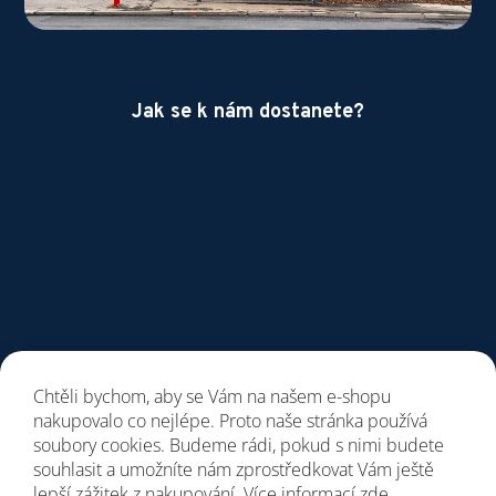
Jak se k nám dostanete?
Chtěli bychom, aby se Vám na našem e-shopu
nakupovalo co nejlépe. Proto naše stránka používá
soubory cookies. Budeme rádi, pokud s nimi budete
souhlasit a umožníte nám zprostředkovat Vám ještě
lepší zážitek z nakupování. Více informací
zde
.