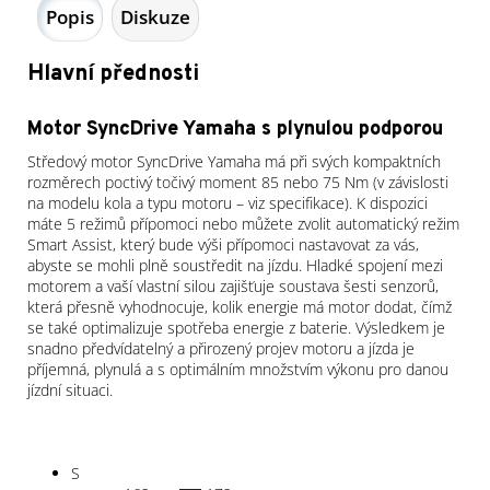
Popis
Diskuze
Hlavní přednosti
Motor SyncDrive Yamaha s plynulou podporou
Středový motor SyncDrive Yamaha má při svých kompaktních
rozměrech poctivý točivý moment 85 nebo 75 Nm (v závislosti
na modelu kola a typu motoru – viz specifikace). K dispozici
máte 5 režimů přípomoci nebo můžete zvolit automatický režim
Smart Assist, který bude výši přípomoci nastavovat za vás,
abyste se mohli plně soustředit na jízdu. Hladké spojení mezi
motorem a vaší vlastní silou zajišťuje soustava šesti senzorů,
která přesně vyhodnocuje, kolik energie má motor dodat, čímž
se také optimalizuje spotřeba energie z baterie. Výsledkem je
snadno předvídatelný a přirozený projev motoru a jízda je
příjemná, plynulá a s optimálním množstvím výkonu pro danou
jízdní situaci.
S