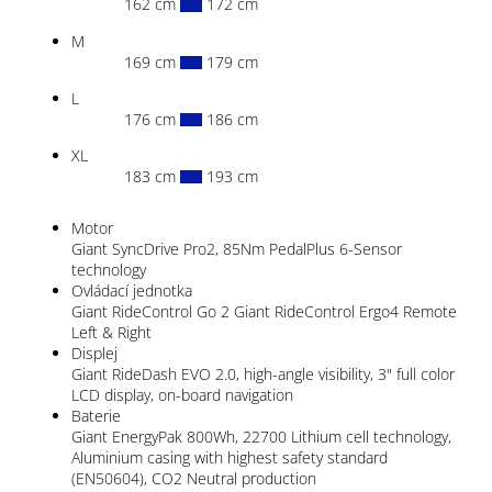
162 cm
172 cm
M
169 cm
179 cm
L
176 cm
186 cm
XL
183 cm
193 cm
Motor
Giant SyncDrive Pro2, 85Nm PedalPlus 6-Sensor
technology
Ovládací jednotka
Giant RideControl Go 2 Giant RideControl Ergo4 Remote
Left & Right
Displej
Giant RideDash EVO 2.0, high-angle visibility, 3" full color
LCD display, on-board navigation
Baterie
Giant EnergyPak 800Wh, 22700 Lithium cell technology,
Aluminium casing with highest safety standard
(EN50604), CO2 Neutral production