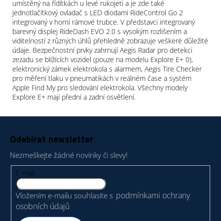
umístěný na řídítkách u levé rukojeti a je zde také
jednotlačítkový ovladač s LED diodami RideControl Go 2
integrovaný v horní rámové trubce. V představci integrovaný
barevný displej RideDash EVO 2.0 s vysokým rozlišením a
viditelností z různých úhlů přehledně zobrazuje veškeré důležité
údaje. Bezpečnostní prvky zahrnují Aegis Radar pro detekci
zezadu se blížících vozidel (pouze na modelu Explore E+ 0),
elektronický zámek elektrokola s alarmem, Aegis Tire Checker
pro měření tlaku v pneumatikách v reálném čase a systém
Apple Find My pro sledování elektrokola. Všechny modely
Explore E+ mají přední a zadní osvětlení.
Z
á
Odebírat newsletter
p
Nezmeškejte žádné novinky či slevy!
a
t
E-mail
í
podmínkami ochrany
Vložením e-mailu souhlasíte s
osobních údajů