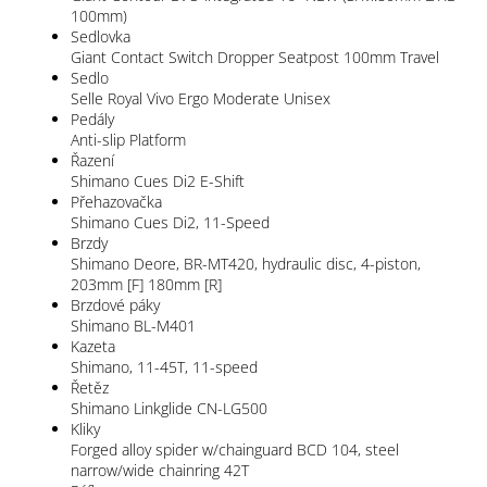
100mm)
Sedlovka
Giant Contact Switch Dropper Seatpost 100mm Travel
Sedlo
Selle Royal Vivo Ergo Moderate Unisex
Pedály
Anti-slip Platform
Řazení
Shimano Cues Di2 E-Shift
Přehazovačka
Shimano Cues Di2, 11-Speed
Brzdy
Shimano Deore, BR-MT420, hydraulic disc, 4-piston,
203mm [F] 180mm [R]
Brzdové páky
Shimano BL-M401
Kazeta
Shimano, 11-45T, 11-speed
Řetěz
Shimano Linkglide CN-LG500
Kliky
Forged alloy spider w/chainguard BCD 104, steel
narrow/wide chainring 42T