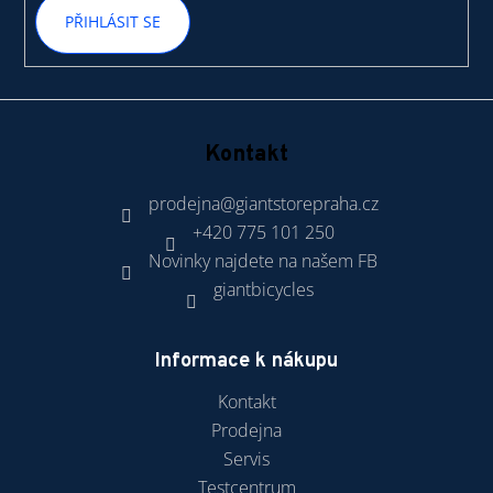
PŘIHLÁSIT SE
Kontakt
prodejna
@
giantstorepraha.cz
+420 775 101 250
Novinky najdete na našem FB
giantbicycles
Informace k nákupu
Kontakt
Prodejna
Servis
Testcentrum