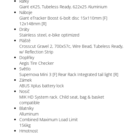
Ráfky
Giant eX25, Tubeless Ready, 622x25 Aluminium
Náboje
Giant eTracker Boost 6-bolt disc 15x110mm [F]
12x148mm [R]
Dráty
Stainless steel, e-bike optimized
Pláště
Crosscut Gravel 2, 700x57c, Wire Bead, Tubeless Ready,
w/ Reflection Strip
Doplňky
Aegis Tire Checker
Světlo
Supernova Mini 3 [F] Rear Rack Integrated tail light [R]
Zámek
ABUS Xplus battery lock
Nosič
MIK HD System rack. Child seat, bag & basket
compatible
Blatníky
Alluminum
Combined Maximum Load Limit
156kg
Hmotnost