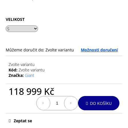
č
u
j
e
VELIKOST
m
e
GU
Můžeme doručit do:
Zvolte variantu
Možnosti doručení
ENERGY
GEL
32G
Zvolte variantu
TRI
Kód:
Zvolte variantu
BERRY
Značka:
Giant
49
Kč
118 999 Kč
Měrná
DO KOŠÍKU
cena:
Zeptat se