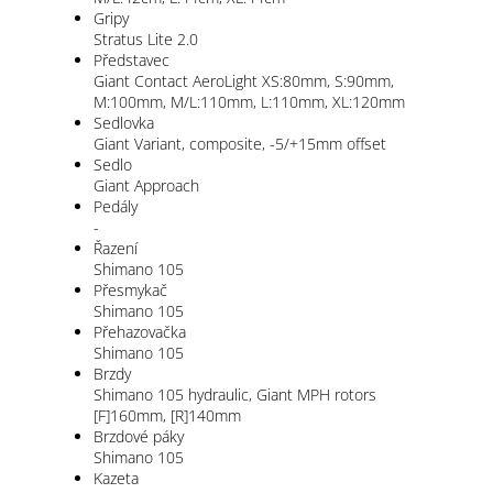
Gripy
Stratus Lite 2.0
Představec
Giant Contact AeroLight XS:80mm, S:90mm,
M:100mm, M/L:110mm, L:110mm, XL:120mm
Sedlovka
Giant Variant, composite, -5/+15mm offset
Sedlo
Giant Approach
Pedály
-
Řazení
Shimano 105
Přesmykač
Shimano 105
Přehazovačka
Shimano 105
Brzdy
Shimano 105 hydraulic, Giant MPH rotors
[F]160mm, [R]140mm
Brzdové páky
Shimano 105
Kazeta