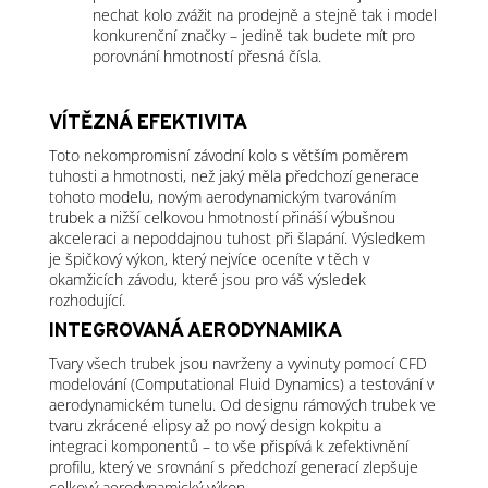
nechat kolo zvážit na prodejně a stejně tak i model
konkurenční značky – jedině tak budete mít pro
porovnání hmotností přesná čísla.
VÍTĚZNÁ EFEKTIVITA
Toto nekompromisní závodní kolo s větším poměrem
tuhosti a hmotnosti, než jaký měla předchozí generace
tohoto modelu, novým aerodynamickým tvarováním
trubek a nižší celkovou hmotností přináší výbušnou
akceleraci a nepoddajnou tuhost při šlapání. Výsledkem
je špičkový výkon, který nejvíce oceníte v těch v
okamžicích závodu, které jsou pro váš výsledek
rozhodující.
INTEGROVANÁ AERODYNAMIKA
Tvary všech trubek jsou navrženy a vyvinuty pomocí CFD
modelování (Computational Fluid Dynamics) a testování v
aerodynamickém tunelu. Od designu rámových trubek ve
tvaru zkrácené elipsy až po nový design kokpitu a
integraci komponentů – to vše přispívá k zefektivnění
profilu, který ve srovnání s předchozí generací zlepšuje
celkový aerodynamický výkon.