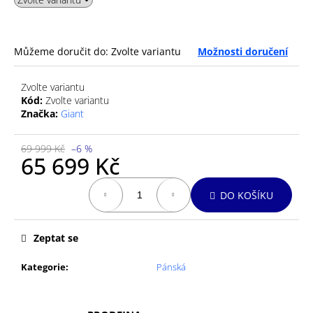
č
u
j
e
Můžeme doručit do:
Zvolte variantu
Možnosti doručení
m
e
Zvolte variantu
Kód:
Zvolte variantu
Značka:
Giant
GU
ENERGY
GEL
69 999 Kč
–6 %
32G
65 699 Kč
CHOCOLATE
OUTRAGE
Měrná
DO KOŠÍKU
cena:
49
Kč
Zeptat se
Kategorie
:
Pánská