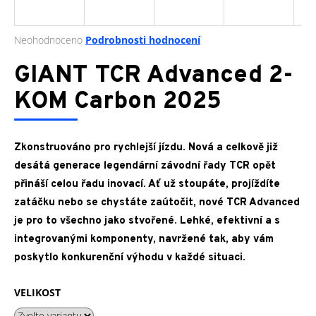
a
j
Průměrné
Neohodnoceno
Podrobnosti hodnocení
í
hodnocení
produktu
GIANT TCR Advanced 2-
t
je
?
0,0
KOM Carbon 2025
z
5
hvězdiček.
Zkonstruováno pro rychlejší jízdu. Nová a celkově již
HLEDAT
desátá generace legendární závodní řady TCR opět
přináší celou řadu inovací. Ať už stoupáte, projíždíte
zatáčku nebo se chystáte zaútočit, nové TCR Advanced
je pro to všechno jako stvořené. Lehké, efektivní a s
D
o
integrovanými komponenty, navržené tak, aby vám
p
poskytlo konkurenční výhodu v každé situaci.
o
r
VELIKOST
u