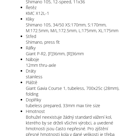
Shimano 105, 12-speed, 11x36
Řetěz
KMC X12L-1
Kliky
Shimano 105, 34/50 XS:170mm, S:170mm,
M:172.5mm, M/L:172.5mm, L:175mm, XL:175mm
Střed
Shimano, press fit
Ráfky
Giant P-R2, [F]36mm, [R]36mm
Náboje
12mm thru-axle
Dráty
stainless
Pláště
Giant Gavia Course 1, tubeless, 700x25c (28mm),
folding
Doplňky
tubeless prepared, 33mm max tire size
Hmotnost
Bohužel neexistuje žádný standard vážení kol,
kterého by se drželi všichni výrobci, a uvedené
hmotnosti jsou často nepřesné. Pro zjištění
přesné hmotnosti kola v dané velikosti je třeba