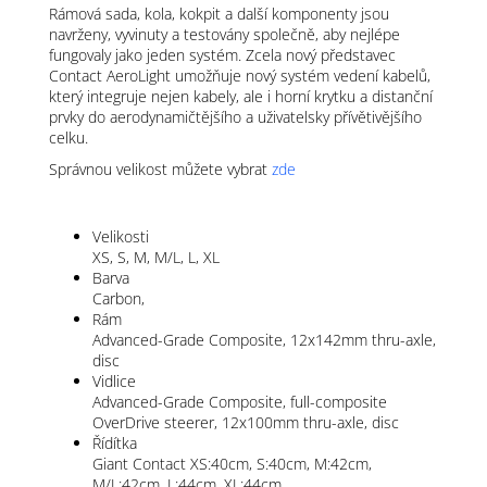
Rámová sada, kola, kokpit a další komponenty jsou
navrženy, vyvinuty a testovány společně, aby nejlépe
fungovaly jako jeden systém. Zcela nový představec
Contact AeroLight umožňuje nový systém vedení kabelů,
který integruje nejen kabely, ale i horní krytku a distanční
prvky do aerodynamičtějšího a uživatelsky přívětivějšího
celku.
Správnou velikost můžete vybrat
zde
Velikosti
XS, S, M, M/L, L, XL
Barva
Carbon,
Rám
Advanced-Grade Composite, 12x142mm thru-axle,
disc
Vidlice
Advanced-Grade Composite, full-composite
OverDrive steerer, 12x100mm thru-axle, disc
Řídítka
Giant Contact XS:40cm, S:40cm, M:42cm,
M/L:42cm, L:44cm, XL:44cm