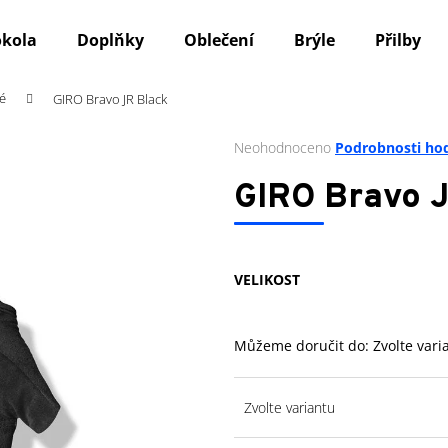
okola
Doplňky
Oblečení
Brýle
Přilby
é
GIRO Bravo JR Black
Co potřebujete najít?
Průměrné
Neohodnoceno
Podrobnosti ho
hodnocení
produktu
HLEDAT
GIRO Bravo 
je
0,0
z
5
Doporučujeme
VELIKOST
hvězdiček.
Můžeme doručit do:
Zvolte vari
Zvolte variantu