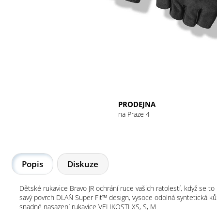
GU ENERGY GEL 32G CHOCOLATE
OUTRAGE
49 Kč
PRODEJNA
na Praze 4
Popis
Diskuze
Dětské rukavice Bravo JR ochrání ruce vašich ratolestí, když se t
savý povrch DLAŇ Super Fit™ design, vysoce odolná syntetická ků
snadné nasazení rukavice VELIKOSTI XS, S, M