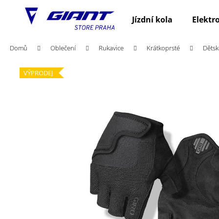
K
Přejít
na
o
Jízdní kola
Elektr
obsah
Zpět
Zpět
š
do
do
í
Domů
Oblečení
Rukavice
Krátkoprsté
Dětsk
obchodu
obchodu
k
VÝPRODEJ