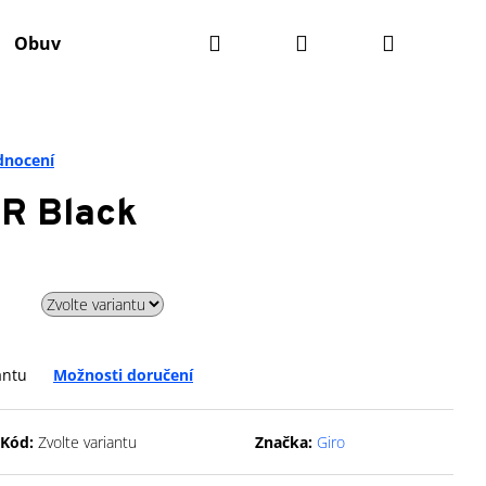
Hledat
Přihlášení
Nákupní
Obuv
Batohy
Výživa
Údržba kola
Ko
košík
dnocení
JR Black
antu
Možnosti doručení
Následující
Kód:
Zvolte variantu
Značka:
Giro