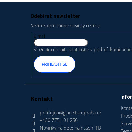
Z
á
Odebírat newsletter
p
Nezmeškejte žádné novinky či slevy!
a
t
E-mail
í
podmínkami ochra
Vložením e-mailu souhlasíte s
PŘIHLÁSIT SE
Info
Kontakt
Konta
prodejna
@
giantstorepraha.cz
Prod
+420 775 101 250
Servi
Novinky najdete na našem FB
Test