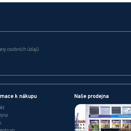
ny osobních údajů
rmace k nákupu
Naše prodejna
kt
ejna
s
centrum