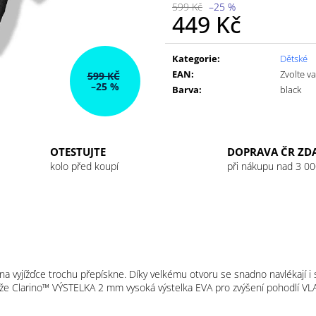
GU ENERGY GEL 32G JET BLACKBERRY
GU ENERGY GEL
599 Kč
–25 %
LEMONADE
449 Kč
49 Kč
49 Kč
Měrná
cena:
Kategorie
:
Dětské
EAN
:
Zvolte v
599 KČ
–25 %
Barva
:
black
OTESTUJTE
DOPRAVA ČR ZD
kolo před koupí
při nákupu nad 3 00
o na vyjížďce trochu přepískne. Díky velkému otvoru se snadno navlékají
že Clarino™ VÝSTELKA 2 mm vysoká výstelka EVA pro zvýšení pohodlí VLA