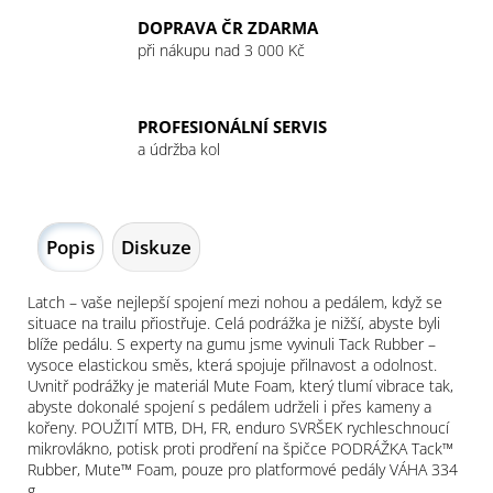
DOPRAVA ČR ZDARMA
při nákupu nad 3 000 Kč
PROFESIONÁLNÍ SERVIS
a údržba kol
Popis
Diskuze
Latch – vaše nejlepší spojení mezi nohou a pedálem, když se
situace na trailu přiostřuje. Celá podrážka je nižší, abyste byli
blíže pedálu. S experty na gumu jsme vyvinuli Tack Rubber –
vysoce elastickou směs, která spojuje přilnavost a odolnost.
Uvnitř podrážky je materiál Mute Foam, který tlumí vibrace tak,
abyste dokonalé spojení s pedálem udrželi i přes kameny a
kořeny. POUŽITÍ MTB, DH, FR, enduro SVRŠEK rychleschnoucí
mikrovlákno, potisk proti prodření na špičce PODRÁŽKA Tack™
Rubber, Mute™ Foam, pouze pro platformové pedály VÁHA 334
g