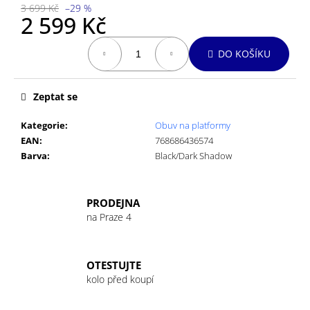
č
3 699 Kč
–29 %
u
2 599 Kč
j
Měrná
e
DO KOŠÍKU
cena:
m
e
Zeptat se
GU
Kategorie
:
Obuv na platformy
ENERGY
EAN
:
768686436574
GEL
32G
Barva
:
Black/Dark Shadow
CHOCOLATE
OUTRAGE
49
PRODEJNA
Kč
na Praze 4
OTESTUJTE
kolo před koupí