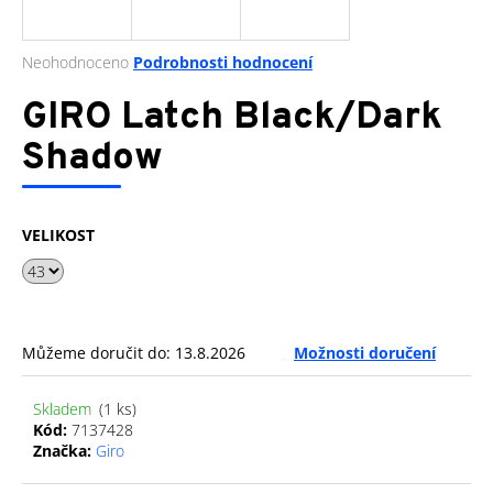
a
j
Průměrné
Neohodnoceno
Podrobnosti hodnocení
í
hodnocení
produktu
GIRO Latch Black/Dark
t
je
?
0,0
Shadow
z
5
hvězdiček.
VELIKOST
HLEDAT
D
Můžeme doručit do:
13.8.2026
Možnosti doručení
o
p
Skladem
(1 ks)
o
Kód:
7137428
r
Značka:
Giro
u