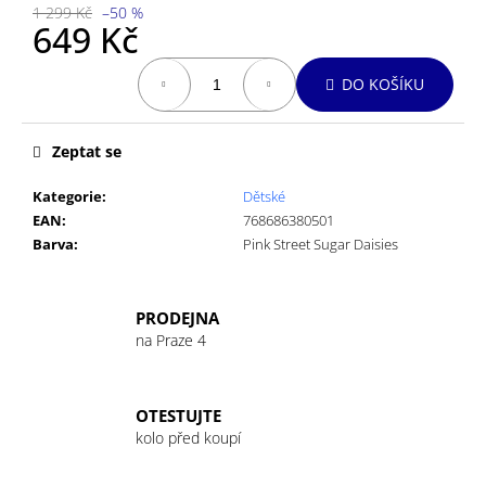
č
1 299 Kč
–50 %
u
649 Kč
j
Měrná
e
DO KOŠÍKU
cena:
m
e
Zeptat se
GU
Kategorie
:
Dětské
ENERGY
EAN
:
768686380501
GEL
32G
Barva
:
Pink Street Sugar Daisies
MANDARIN
ORANGE
49
PRODEJNA
Kč
na Praze 4
OTESTUJTE
kolo před koupí