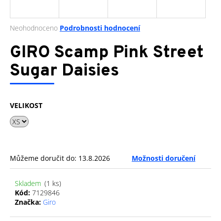
a
j
Průměrné
Neohodnoceno
Podrobnosti hodnocení
í
hodnocení
produktu
GIRO Scamp Pink Street
t
je
?
0,0
Sugar Daisies
z
5
hvězdiček.
VELIKOST
HLEDAT
D
Můžeme doručit do:
13.8.2026
Možnosti doručení
o
p
Skladem
(1 ks)
o
Kód:
7129846
r
Značka:
Giro
u