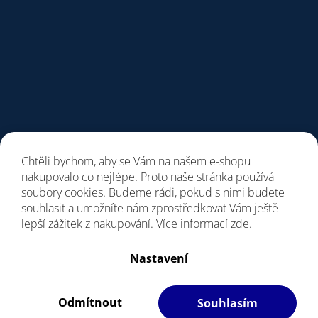
Chtěli bychom, aby se Vám na našem e-shopu
nakupovalo co nejlépe. Proto naše stránka používá
soubory cookies. Budeme rádi, pokud s nimi budete
souhlasit a umožníte nám zprostředkovat Vám ještě
lepší zážitek z nakupování. Více informací
zde
.
Vytvořil Shoptet
Nastavení
Copyright 2026
Giant Store Praha
. Všechna práva vyhrazena.
Vážení zákazníci, upozorňujeme, dne 7. a 8.8.
Upravit nastavení cookies
bude prodejna z provozních důvodu zavřena.
Odmítnout
Souhlasím
Filipesmedia 🧡
S láskou vyrobilo
Děkujeme za pochopení