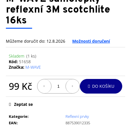
je
a
0,0
reflexní 3M scotchlite
z
j
16ks
5
í
hvězdiček.
t
?
Můžeme doručit do:
12.8.2026
Možnosti doručení
Skladem
(1 ks)
Kód:
51658
Značka:
M-WAVE
HLEDAT
99 Kč
DO KOŠÍKU
D
Měrná
cena:
o
Zeptat se
p
o
Kategorie
:
Reflexní prvky
r
EAN
:
887539012335
u