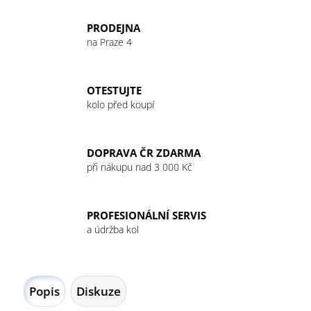
č
u
PRODEJNA
j
na Praze 4
e
m
e
OTESTUJTE
kolo před koupí
GU
ENERGY
GEL
DOPRAVA ČR ZDARMA
32G
CHOCOLATE
při nákupu nad 3 000 Kč
OUTRAGE
49
Kč
PROFESIONÁLNÍ SERVIS
a údržba kol
Popis
Diskuze