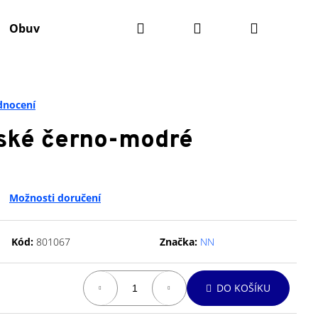
Hledat
Přihlášení
Nákupní
Obuv
Batohy
Výživa
Údržba kola
Ko
košík
dnocení
tské černo-modré
Možnosti doručení
Kód:
801067
Značka:
NN
Následující
DO KOŠÍKU