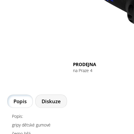
GU ENERGY GEL 32G CHOCOLATE
OUTRAGE
49 Kč
PRODEJNA
na Praze 4
Popis
Diskuze
Popis:
gripy dětské gumové
černo-bílá