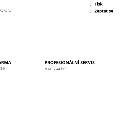
 32G RASPBERRY
Tisk
676232
Zeptat se
ARMA
PROFESIONÁLNÍ SERVIS
0 Kč
a údržba kol