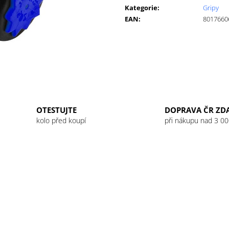
cena:
GU ENERGY GEL 32G JET BLACKBERRY
GU ENERGY GEL
Kategorie
:
Gripy
LEMONADE
49 Kč
EAN
:
8017660
49 Kč
OTESTUJTE
DOPRAVA ČR ZD
kolo před koupí
při nákupu nad 3 00