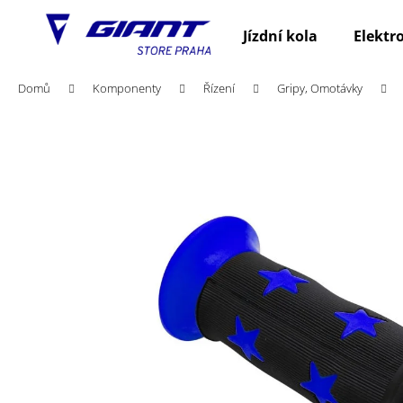
K
Přejít
na
o
Jízdní kola
Elektr
obsah
Zpět
Zpět
š
do
do
í
Domů
Komponenty
Řízení
Gripy, Omotávky
obchodu
obchodu
k