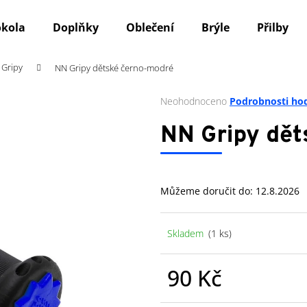
okola
Doplňky
Oblečení
Brýle
Přilby
Gripy
NN Gripy dětské černo-modré
Co potřebujete najít?
Průměrné
Neohodnoceno
Podrobnosti ho
hodnocení
produktu
HLEDAT
NN Gripy dě
je
0,0
z
5
Doporučujeme
Můžeme doručit do:
12.8.2026
hvězdiček.
Skladem
(1 ks)
90 Kč
Měrná