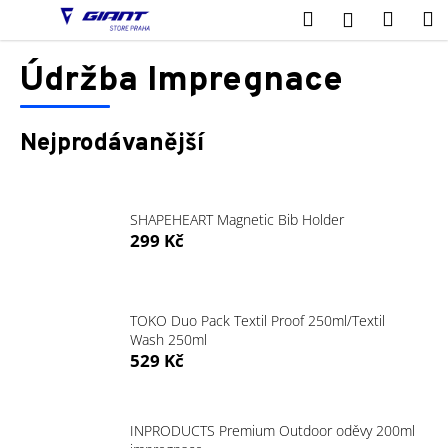
K
Přejít
Hledat
Nákup
M
Přihlášení
na
o
obsah
Zpět
Zpět
košík
š
Údržba Impregnace
í
C
k
o
Nejprodávanější
p
o
t
SHAPEHEART Magnetic Bib Holder
ř
299 Kč
e
b
u
TOKO Duo Pack Textil Proof 250ml/Textil
j
Wash 250ml
529 Kč
e
t
e
INPRODUCTS Premium Outdoor oděvy 200ml
n