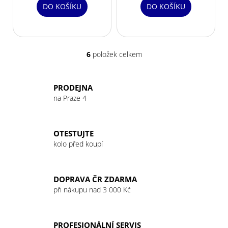
DO KOŠÍKU
DO KOŠÍKU
6
položek celkem
O
v
l
PRODEJNA
á
na Praze 4
d
a
c
OTESTUJTE
í
kolo před koupí
p
r
v
DOPRAVA ČR ZDARMA
k
při nákupu nad 3 000 Kč
y
v
ý
PROFESIONÁLNÍ SERVIS
p