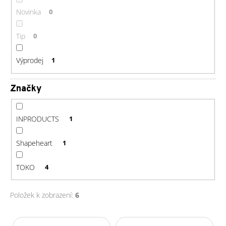
č
u
Novinka
0
j
e
Tip
0
m
e
Výprodej
1
GU
Značky
ENERGY
GEL
32G
INPRODUCTS
1
CHOCOLATE
OUTRAGE
49
Shapeheart
1
Kč
TOKO
4
Položek k zobrazení:
6
V