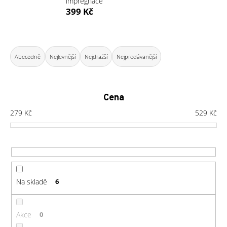
impregnace
a
399 Kč
j
í
Ř
t
a
Abecedně
Nejlevnější
Nejdražší
Nejprodávanější
?
z
e
n
Cena
í
279
Kč
529
Kč
HLEDAT
p
r
o
D
d
o
u
Na skladě
6
p
k
o
t
r
ů
Akce
0
u