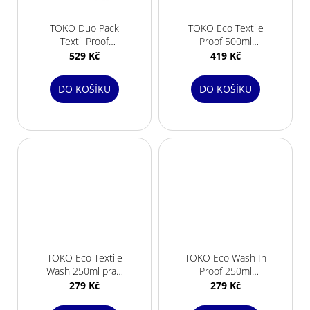
TOKO Duo Pack
TOKO Eco Textile
Textil Proof
Proof 500ml
250ml/Textil Wash
impregnace sprej
529 Kč
419 Kč
250ml
DO KOŠÍKU
DO KOŠÍKU
TOKO Eco Textile
TOKO Eco Wash In
Wash 250ml prací
Proof 250ml
prostředek
impregnace do
279 Kč
279 Kč
pračky