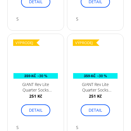
DETAIL
DETAIL
S
S
VÝPRODEJ
VÝPRODEJ
359 KČ
–30 %
359 KČ
–30 %
GIANT Rev Lite
GIANT Rev Lite
Quarter Socks
Quarter Socks
Black
White
251 Kč
251 Kč
DETAIL
DETAIL
S
S