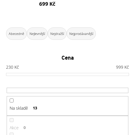
699 Kč
a
j
í
Ř
t
a
Abecedně
Nejlevnější
Nejdražší
Nejprodávanější
?
z
e
n
Cena
í
230
Kč
999
Kč
HLEDAT
p
r
o
D
d
o
u
Na skladě
13
p
k
o
t
r
ů
Akce
0
u