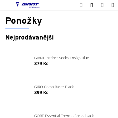
K
Přejít
Hledat
Nákup
M
Přihlášení
na
o
obsah
Zpět
Zpět
košík
š
Ponožky
í
C
k
o
Nejprodávanější
p
o
t
GIANT Instinct Socks Ensign Blue
ř
379 Kč
e
b
u
GIRO Comp Racer Black
j
399 Kč
e
t
e
GORE Essential Thermo Socks black
n