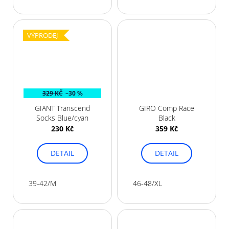
VÝPRODEJ
329 KČ
–30 %
GIANT Transcend
GIRO Comp Race
Socks Blue/cyan
Black
230 Kč
359 Kč
DETAIL
DETAIL
39-42/M
46-48/XL