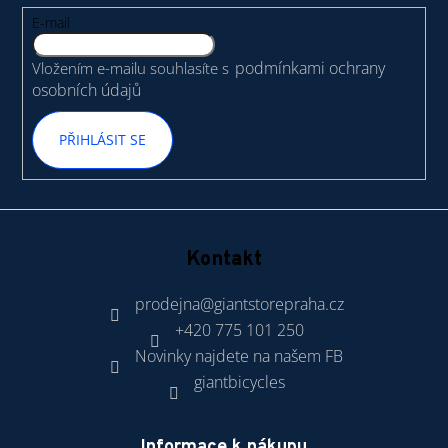
t
E-mail
í
podmínkami ochrany
Vložením e-mailu souhlasíte s
osobních údajů
PŘIHLÁSIT SE
Kontakt
prodejna
@
giantstorepraha.cz
+420 775 101 250
Novinky najdete na našem FB
giantbicycles
Informace k nákupu