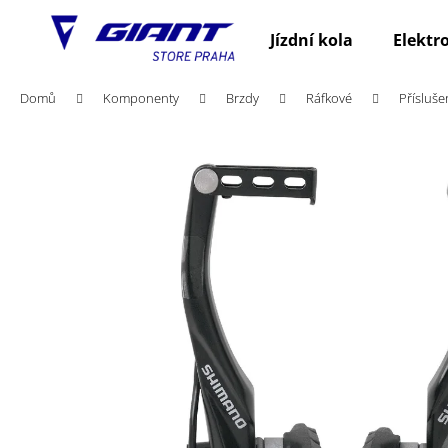
K
Přejít
na
o
Jízdní kola
Elektr
obsah
Zpět
Zpět
š
do
do
í
Domů
Komponenty
Brzdy
Ráfkové
Přísluše
obchodu
obchodu
k