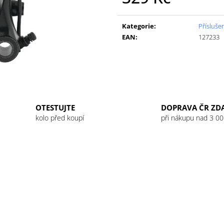
GU ENERGY GEL 32G JET BLACKBERRY
GU ENERGY GEL
Měrná
LEMONADE
49 Kč
cena:
49 Kč
Kategorie
:
Příslušen
EAN
:
127233
OTESTUJTE
DOPRAVA ČR ZD
kolo před koupí
při nákupu nad 3 00