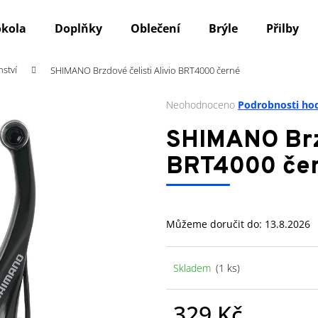
okola
Doplňky
Oblečení
Brýle
Přilby
nství
SHIMANO Brzdové čelisti Alivio BRT4000 černé
Co potřebujete najít?
Průměrné
Neohodnoceno
Podrobnosti ho
hodnocení
produktu
HLEDAT
SHIMANO Brzd
je
0,0
BRT4000 če
z
5
Doporučujeme
hvězdiček.
Můžeme doručit do:
13.8.2026
Skladem
(1 ks)
329 Kč