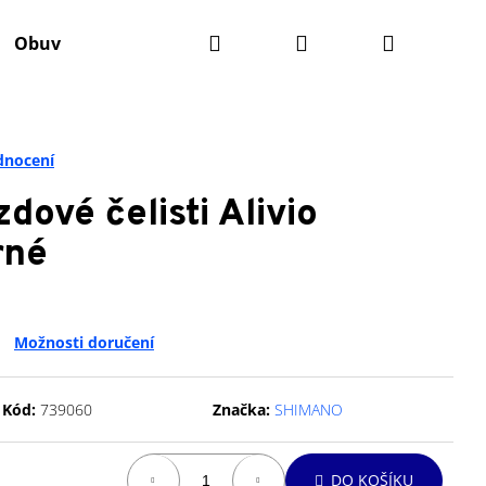
Hledat
Přihlášení
Nákupní
Obuv
Batohy
Výživa
Údržba kola
Ko
košík
dnocení
ové čelisti Alivio
rné
Možnosti doručení
Kód:
739060
Značka:
SHIMANO
Následující
DO KOŠÍKU