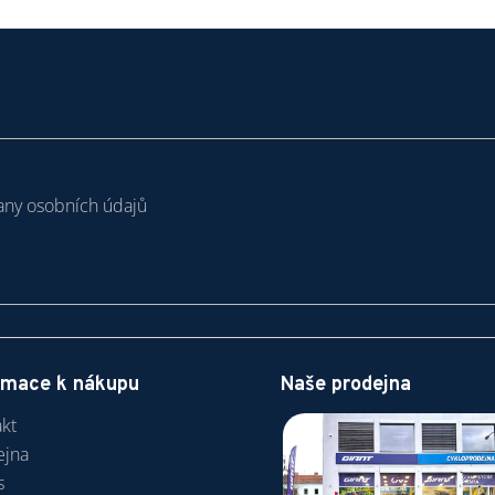
ny osobních údajů
rmace k nákupu
Naše prodejna
kt
ejna
s