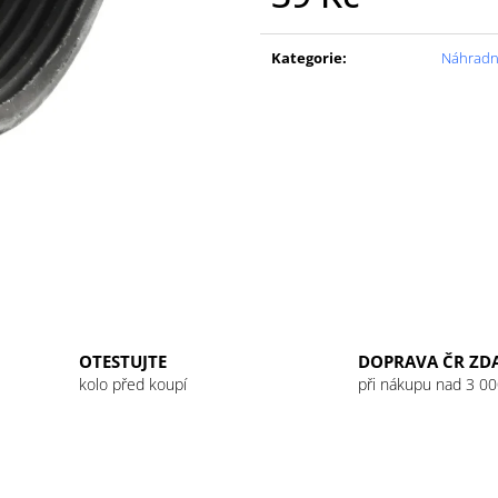
GU ENERGY GEL 32G JET BLACKBERRY
GU ENERGY GEL
Měrná
LEMONADE
49 Kč
cena:
49 Kč
Kategorie
:
Náhradní
OTESTUJTE
DOPRAVA ČR ZD
kolo před koupí
při nákupu nad 3 00