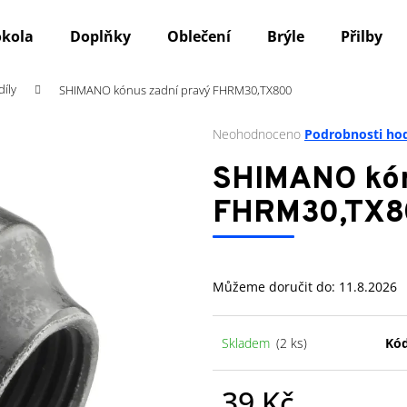
okola
Doplňky
Oblečení
Brýle
Přilby
íly
SHIMANO kónus zadní pravý FHRM30,TX800
Co potřebujete najít?
Průměrné
Neohodnoceno
Podrobnosti ho
hodnocení
produktu
HLEDAT
SHIMANO kón
je
0,0
FHRM30,TX8
z
5
Doporučujeme
hvězdiček.
Můžeme doručit do:
11.8.2026
Skladem
(2 ks)
Kód
39 Kč