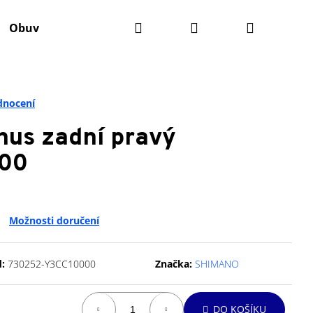
Hledat
Přihlášení
Nákupní
Obuv
Batohy
Výživa
Údržba kola
Ko
košík
dnocení
us zadní pravý
00
Možnosti doručení
:
730252-Y3CC10000
Značka:
SHIMANO
Následující
DO KOŠÍKU