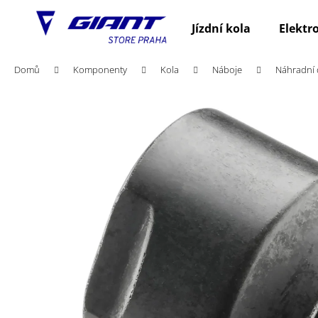
K
Přejít
na
o
Jízdní kola
Elektr
obsah
Zpět
Zpět
š
do
do
í
Domů
Komponenty
Kola
Náboje
Náhradní d
obchodu
obchodu
k