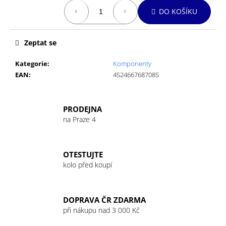
č
Měrná
DO KOŠÍKU
u
cena:
j
e
Zeptat se
m
e
Kategorie
:
Komponenty
EAN
:
4524667687085
GU
ENERGY
GEL
PRODEJNA
32G
na Praze 4
CHOCOLATE
OUTRAGE
49
Kč
OTESTUJTE
kolo před koupí
DOPRAVA ČR ZDARMA
při nákupu nad 3 000 Kč