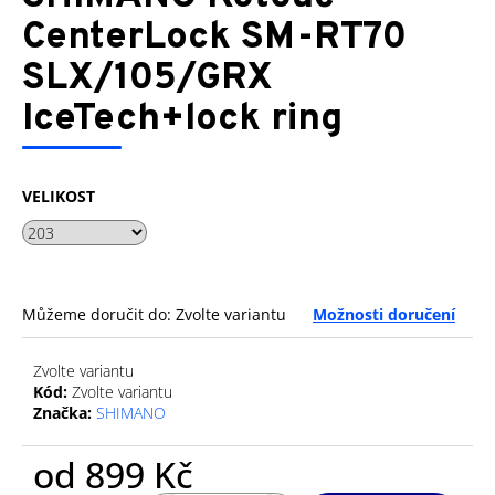
je
a
0,0
CenterLock SM-RT70
z
j
SLX/105/GRX
5
í
hvězdiček.
IceTech+lock ring
t
?
VELIKOST
HLEDAT
Můžeme doručit do:
Zvolte variantu
Možnosti doručení
D
Zvolte variantu
o
Kód:
Zvolte variantu
p
Značka:
SHIMANO
o
r
od
899 Kč
u