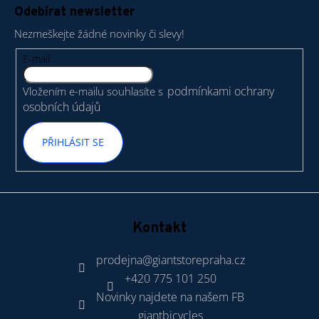
á
Odebírat newsletter
p
Nezmeškejte žádné novinky či slevy!
a
t
E-mail
í
podmínkami ochrany
Vložením e-mailu souhlasíte s
osobních údajů
PŘIHLÁSIT SE
Kontakt
prodejna
@
giantstorepraha.cz
+420 775 101 250
Novinky najdete na našem FB
giantbicycles