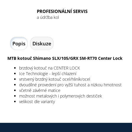
PROFESIONÁLNÍ SERVIS
a údržba kol
Popis
Diskuze
MTB kotouč Shimano SLX/105/GRX SM-RT70 Center Lock
brzdový kotouč na CENTER LOCK
Ice Technologie - lepší chlazení
vrstvený brzdný kotouč ocel/hliník/ocel
dvoudílné provedení pro vyžší tuhost a nízkou hmotnost
včetně závěrné matice
možnost metalových i polymerových destiček
velikost dle varianty
Z