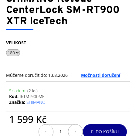
je
a
0,0
CenterLock SM-RT900
z
j
XTR IceTech
5
í
hvězdiček.
t
?
VELIKOST
HLEDAT
Můžeme doručit do:
13.8.2026
Možnosti doručení
Skladem
(2 ks)
D
Kód:
IRTMT900ME
Značka:
SHIMANO
o
p
1 599 Kč
o
r
Měrná
u
DO KOŠÍKU
cena: