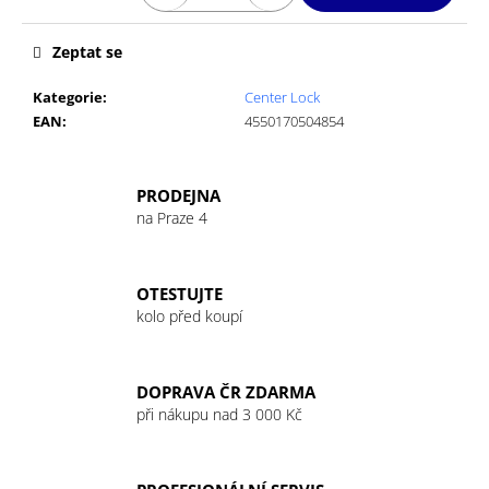
č
u
j
Zeptat se
e
m
Kategorie
:
Center Lock
e
EAN
:
4550170504854
GU
PRODEJNA
ROCTANE
na Praze 4
ENERGY
GEL
32G
PINEAPPLE
OTESTUJTE
69
kolo před koupí
Kč
DOPRAVA ČR ZDARMA
při nákupu nad 3 000 Kč