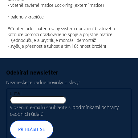
• včetně závěrné matice Lock-ring (externí matice)
• baleno v krabičce
*Center lock - patentovaný systém upevnění brzdového
kotouče pomocí drážkovaného spoje a pojistné matice
- zjednodušuje a urychluje montáž i demontáž
- zvyšuje přesnost a tuhost a tím i účinnost brzdění
Z
á
Odebírat newsletter
p
Nezmeškejte žádné novinky či slevy!
a
t
E-mail
í
podmínkami ochrany
Vložením e-mailu souhlasíte s
osobních údajů
PŘIHLÁSIT SE