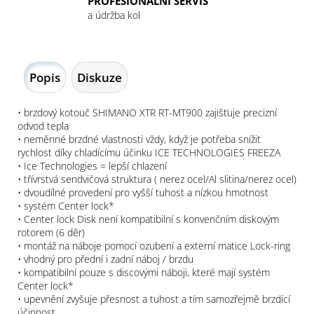
PROFESIONÁLNÍ SERVIS
a údržba kol
Popis
Diskuze
• brzdový kotouč SHIMANO XTR RT-MT900 zajišťuje precizní
odvod tepla
• neměnné brzdné vlastnosti vždy, když je potřeba snížit
rychlost díky chladícímu účinku ICE TECHNOLOGIES FREEZA
• Ice Technologies = lepší chlazení
• třívrstvá sendvičová struktura ( nerez ocel/Al slitina/nerez ocel)
• dvoudílné provedení pro vyšší tuhost a nízkou hmotnost
• systém Center lock*
• Center lock Disk není kompatibilní s konvenčním diskovým
rotorem (6 děr)
• montáž na náboje pomocí ozubení a externí matice Lock-ring
• vhodný pro přední i zadní náboj / brzdu
• kompatibilní pouze s discovými náboji, které mají systém
Center lock*
• upevnění zvyšuje přesnost a tuhost a tím samozřejmě brzdící
účinnost