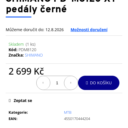
je
a
0,0
pedály černé
z
j
5
í
hvězdiček.
t
Můžeme doručit do:
12.8.2026
Možnosti doručení
?
Skladem
(1 ks)
Kód:
PDM8120
Značka:
SHIMANO
HLEDAT
2 699 Kč
Měrná
DO KOŠÍKU
cena:
D
o
Zeptat se
p
o
Kategorie
:
MTB
r
EAN
:
4550170444204
u