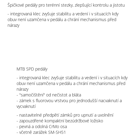
Špičkové pedály pro terénní stezky, zlepšující kontrolu a jistotu
- integrovaná klec zvyšuje stabilitu a vedení i v situacích kdy
obuv není uzamčena v pedálu a chrání mechanismus před
nárazy
MTB SPD pedály
- integrovaná klec zvyšuje stabilitu a vedení i v situacích kdy
obuv není uzamčena v pedálu a chrání mechanismus před
nárazy
- "samočištění" od nečistot a bláta
- zámek s fluorovou vrstvou pro jednodušší nacvaknutí a
vycvaknutí
- nastavitelné předpětí zámků pro upnutí a uvolnění
- zapouzdřené kompaktní bezúdržbové ložisko
- pevná a odolná CrMo osa
- včetně zarážek SM-SH51