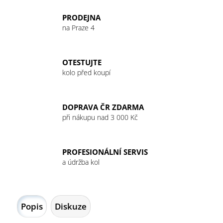
č
u
PRODEJNA
j
na Praze 4
e
m
e
OTESTUJTE
kolo před koupí
GU
ENERGY
GEL
DOPRAVA ČR ZDARMA
32G
při nákupu nad 3 000 Kč
CHOCOLATE
OUTRAGE
49
Kč
PROFESIONÁLNÍ SERVIS
a údržba kol
Popis
Diskuze