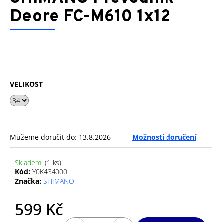
je
a
0,0
Deore FC-M610 1x12
z
j
5
í
hvězdiček.
t
?
VELIKOST
HLEDAT
Můžeme doručit do:
13.8.2026
Možnosti doručení
D
Skladem
(1 ks)
o
Kód:
Y0K434000
p
Značka:
SHIMANO
o
r
599 Kč
u
Měrná