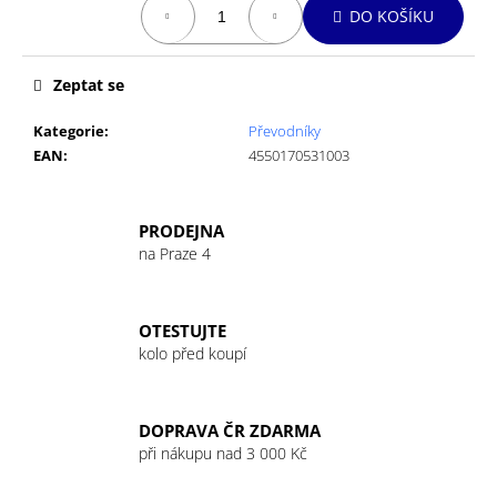
č
DO KOŠÍKU
cena:
u
j
e
Zeptat se
m
e
Kategorie
:
Převodníky
EAN
:
4550170531003
GU
ENERGY
GEL
PRODEJNA
32G
na Praze 4
CHOCOLATE
OUTRAGE
49
OTESTUJTE
Kč
kolo před koupí
DOPRAVA ČR ZDARMA
při nákupu nad 3 000 Kč