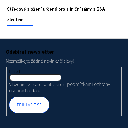
Středové složení určené pro silniční rámy s BSA
závitem.
Z
á
Odebírat newsletter
p
Nezmeškejte žádné novinky či slevy!
a
t
E-mail
í
podmínkami ochrany
Vložením e-mailu souhlasíte s
osobních údajů
PŘIHLÁSIT SE