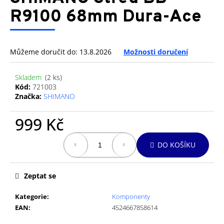
je
a
0,0
R9100 68mm Dura-Ace
z
j
5
í
hvězdiček.
t
Můžeme doručit do:
13.8.2026
Možnosti doručení
?
Skladem
(2 ks)
Kód:
721003
Značka:
SHIMANO
HLEDAT
999 Kč
Měrná
DO KOŠÍKU
cena:
D
o
Zeptat se
p
o
Kategorie
:
Komponenty
r
EAN
:
4524667858614
u