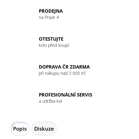
č
u
PRODEJNA
j
na Praze 4
e
m
e
OTESTUJTE
kolo před koupí
GU
ENERGY
GEL
DOPRAVA ČR ZDARMA
32G
při nákupu nad 3 000 Kč
LEMON
SUBLIME
49
Kč
PROFESIONÁLNÍ SERVIS
a údržba kol
Popis
Diskuze