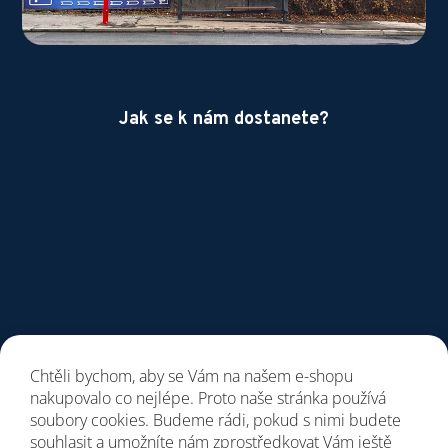
Jak se k nám dostanete?
Chtěli bychom, aby se Vám na našem e-shopu
nakupovalo co nejlépe. Proto naše stránka používá
soubory cookies. Budeme rádi, pokud s nimi budete
souhlasit a umožníte nám zprostředkovat Vám ještě