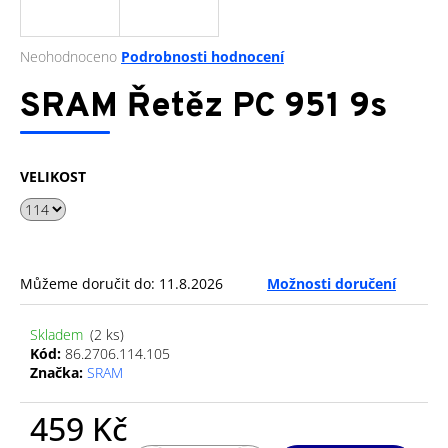
a
j
Průměrné
Neohodnoceno
Podrobnosti hodnocení
í
hodnocení
produktu
SRAM Řetěz PC 951 9s
t
je
?
0,0
z
5
VELIKOST
hvězdiček.
HLEDAT
Můžeme doručit do:
11.8.2026
Možnosti doručení
D
Skladem
(2 ks)
o
Kód:
86.2706.114.105
p
Značka:
SRAM
o
r
459 Kč
u