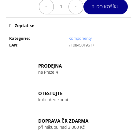
č
Měrná
DO KOŠÍKU
u
cena:
j
e
Zeptat se
m
e
Kategorie
:
Komponenty
EAN
:
710845019517
GIANT
PATKA
MY22
PRODEJNA
REVOLT
na Praze 4
NEW
FLIP
CHIP
RD
OTESTUJTE
369
kolo před koupí
Kč
DOPRAVA ČR ZDARMA
při nákupu nad 3 000 Kč