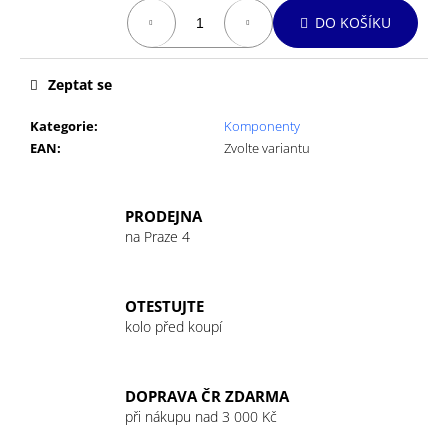
č
Měrná
DO KOŠÍKU
u
cena:
j
e
Zeptat se
m
e
Kategorie
:
Komponenty
EAN
:
Zvolte variantu
GU
ENERGY
GEL
PRODEJNA
32G
na Praze 4
MANDARIN
ORANGE
49
Kč
OTESTUJTE
kolo před koupí
DOPRAVA ČR ZDARMA
při nákupu nad 3 000 Kč