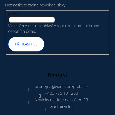
p
Nezmeškejte žádné novinky či slevy!
a
t
E-mail
í
podmínkami ochrany
Vložením e-mailu souhlasíte s
osobních údajů
PŘIHLÁSIT SE
Kontakt
prodejna
@
giantstorepraha.cz
+420 775 101 250
Novinky najdete na našem FB
giantbicycles