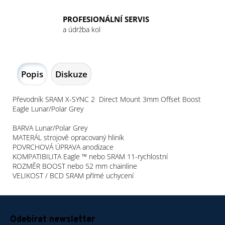
PROFESIONÁLNÍ SERVIS
a údržba kol
Popis
Diskuze
Převodník SRAM X-SYNC 2
Direct Mount 3mm Offset Boost
Eagle Lunar/Polar Grey
BARVA Lunar/Polar Grey
MATERÁL strojově opracovaný hliník
POVRCHOVÁ ÚPRAVA anodizace
KOMPATIBILITA Eagle ™ nebo SRAM 11-rychlostní
ROZMĚR BOOST nebo 52 mm chainline
VELIKOST / BCD SRAM přímé uchycení
Z
á
Odebírat newsletter