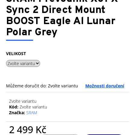
je
a
0,0
Sync 2 Direct Mount
z
j
BOOST Eagle Al Lunar
5
í
hvězdiček.
Polar Grey
t
?
VELIKOST
HLEDAT
Můžeme doručit do:
Zvolte variantu
Možnosti doručení
D
Zvolte variantu
o
Kód:
Zvolte variantu
p
Značka:
SRAM
o
r
2 499 Kč
u