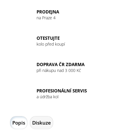
č
u
PRODEJNA
j
na Praze 4
e
m
e
OTESTUJTE
kolo před koupí
GU
ENERGY
GEL
DOPRAVA ČR ZDARMA
32G
VANILLA/BEAN
při nákupu nad 3 000 Kč
49
Kč
PROFESIONÁLNÍ SERVIS
a údržba kol
Popis
Diskuze