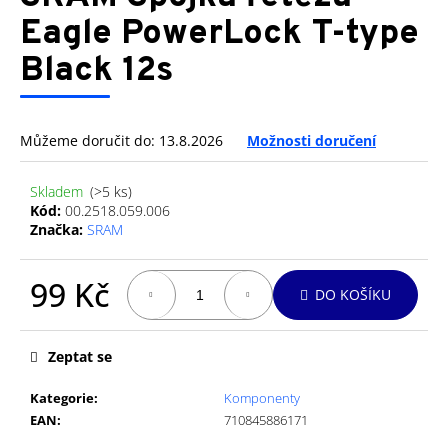
je
a
0,0
Eagle PowerLock T-type
z
j
Black 12s
5
í
hvězdiček.
t
?
Můžeme doručit do:
13.8.2026
Možnosti doručení
Skladem
(>5 ks)
Kód:
00.2518.059.006
Značka:
SRAM
HLEDAT
99 Kč
DO KOŠÍKU
D
Měrná
cena:
o
Zeptat se
p
o
Kategorie
:
Komponenty
r
EAN
:
710845886171
u