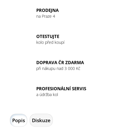
č
u
PRODEJNA
j
na Praze 4
e
m
e
OTESTUJTE
kolo před koupí
GU
ENERGY
GEL
DOPRAVA ČR ZDARMA
32G
při nákupu nad 3 000 Kč
JET
BLACKBERRY
49
Kč
PROFESIONÁLNÍ SERVIS
a údržba kol
Popis
Diskuze