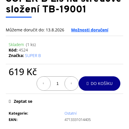
je
a
0,0
složení TB-19001
z
j
5
í
hvězdiček.
t
Můžeme doručit do:
13.8.2026
Možnosti doručení
?
Skladem
(1 ks)
Kód:
4524
Značka:
SUPER B
HLEDAT
619 Kč
Měrná
DO KOŠÍKU
cena:
D
o
Zeptat se
p
o
Kategorie
:
Ostatní
r
EAN
:
4713331014405
u