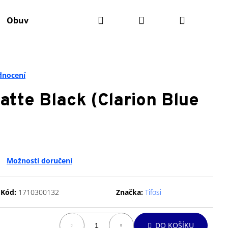
Hledat
Přihlášení
Nákupní
Obuv
Batohy
Výživa
Údržba kola
Ko
košík
dnocení
atte Black (Clarion Blue
Možnosti doručení
Kód:
1710300132
Značka:
Tifosi
Následující
DO KOŠÍKU