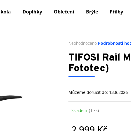
okola
Doplňky
Oblečení
Brýle
Přilby
Co potřebujete najít?
Průměrné
Neohodnoceno
Podrobnosti ho
hodnocení
produktu
HLEDAT
TIFOSI Rail M
je
0,0
Fototec)
z
5
Doporučujeme
hvězdiček.
Můžeme doručit do:
13.8.2026
Skladem
(1 ks)
2 999 Kč