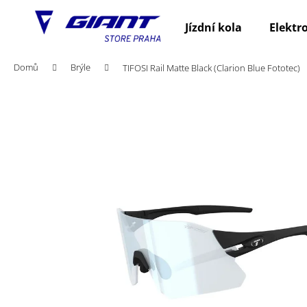
K
Přejít
na
o
Jízdní kola
Elektr
obsah
Zpět
Zpět
š
do
do
í
Domů
Brýle
TIFOSI Rail Matte Black (Clarion Blue Fototec)
obchodu
obchodu
k