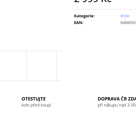
GU ENERGY GEL 32G JET BLACKBERRY
GU ENERGY GEL
Měrná
LEMONADE
49 Kč
cena:
49 Kč
Kategorie
:
Brýle
EAN
:
8488690
OTESTUJTE
DOPRAVA ČR ZD
kolo před koupí
při nákupu nad 3 00