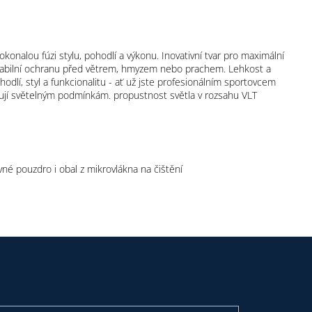
dokonalou fúzi stylu, pohodlí a výkonu. Inovativní tvar pro maximální
ují stabilní ochranu před větrem, hmyzem nebo prachem. Lehkost a
hodlí, styl a funkcionalitu - ať už jste profesionálním sportovcem
obují světelným podmínkám. propustnost světla v rozsahu VLT
vné pouzdro i obal z mikrovlákna na čištění