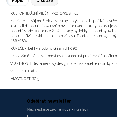
Popis
Diskuze
RAIL: OPTIMÁLNÍ VIDĚNÍ PRO CYKLISTIKU
Zlepšete si svůj prožitek z cyklistiky s brýlemi Rail - pečlivě navr
krytí Rail disponuje inovativním oversize tvarem, který poskytuje 
pohodlí Model Rail je navržený tak, aby byl lehký a pohodlný. Rail 
nebo si užíváte cyklistiku jen pro zábavu. Fototec technologie -
46%~13%
RÁMEČEK: Lehký a odolný Grilamid TR-90
SKLA: Výměnná polykarbonátová skla odolná proti rozbití, ideální
VLASTNOSTI: Bezrámečkový design, plně nastavitelné nosníky a nožič
VELIKOST: L až XL
HMOTNOST: 32 g
Z
á
Odebírat newsletter
p
Nezmeškejte žádné novinky či slevy!
a