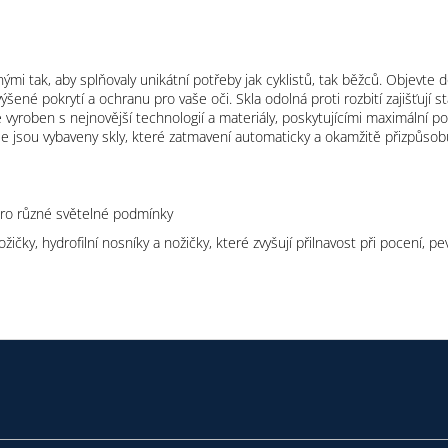
ženými tak, aby splňovaly unikátní potřeby jak cyklistů, tak běžců. Objevte 
zvýšené pokrytí a ochranu pro vaše oči. Skla odolná proti rozbití zajišť
je vyroben s nejnovější technologií a materiály, poskytujícími maximální po
 býle jsou vybaveny skly, které zatmavení automaticky a okamžitě přizpůs
 pro různé světelné podmínky
ky, hydrofilní nosníky a nožičky, které zvyšují přilnavost při pocení, pe