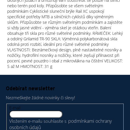
dlouhých jízdách a umožňují vám soustředit se pouze na silnici
nebo terén pod koly. Přizpůsobte se všem světelným
podmínkám Cyklistické sluneční brýle Rail XC uspokojí
specifické potřeby MTB a silničních cyklistů díky výměnným
sklům. Přizpůsobte se různým světelným podmínkám a zajistěte
si vždy jasné vidění - výměna skel je otázkou vteřin. Balení
obsahuje tři skla pro různé světelné podmínky. RÁMEČEK: Lehký
a odolný Grilamid TR-90 SKLA: Výměnná polykarbonátová skla
odolná proti rozbití, ideální pro různé světelné podmínky
VLASTNOSTI: Bezrámečkový design, plně nastavitelné nosníky a
nožičky, hydrofilní nosníky a nožičky, které zvyšují přilnavost při
pocení, pevné pouzdro i obal z mikrovlákna na čištění VELIKOST:
S až M HMOTNOST: 31 g
Z
á
Odebírat newsletter
p
Nezmeškejte žádné novinky či slevy!
a
t
E-mail
í
podmínkami ochrany
Vložením e-mailu souhlasíte s
osobních údajů