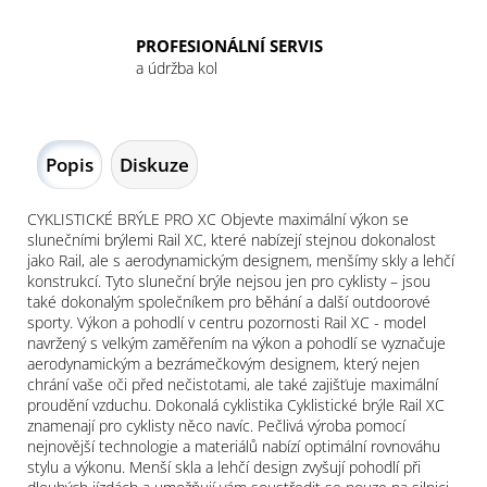
PROFESIONÁLNÍ SERVIS
a údržba kol
Popis
Diskuze
CYKLISTICKÉ BRÝLE PRO XC Objevte maximální výkon se
slunečními brýlemi Rail XC, které nabízejí stejnou dokonalost
jako Rail, ale s aerodynamickým designem, menšímy skly a lehčí
konstrukcí. Tyto sluneční brýle nejsou jen pro cyklisty – jsou
také dokonalým společníkem pro běhání a další outdoorové
sporty. Výkon a pohodlí v centru pozornosti Rail XC - model
navržený s velkým zaměřením na výkon a pohodlí se vyznačuje
aerodynamickým a bezrámečkovým designem, který nejen
chrání vaše oči před nečistotami, ale také zajišťuje maximální
proudění vzduchu. Dokonalá cyklistika Cyklistické brýle Rail XC
znamenají pro cyklisty něco navíc. Pečlivá výroba pomocí
nejnovější technologie a materiálů nabízí optimální rovnováhu
stylu a výkonu. Menší skla a lehčí design zvyšují pohodlí při