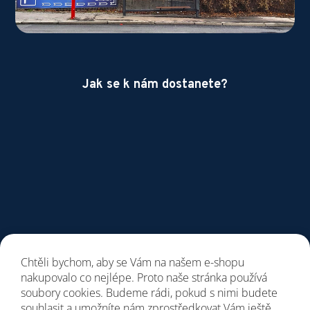
Jak se k nám dostanete?
Chtěli bychom, aby se Vám na našem e-shopu
nakupovalo co nejlépe. Proto naše stránka používá
soubory cookies. Budeme rádi, pokud s nimi budete
souhlasit a umožníte nám zprostředkovat Vám ještě