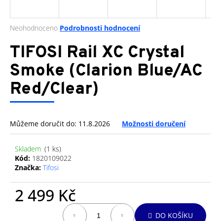
a
j
Průměrné
Neohodnoceno
Podrobnosti hodnocení
í
hodnocení
produktu
TIFOSI Rail XC Crystal
t
je
?
0,0
Smoke (Clarion Blue/AC
z
Red/Clear)
5
hvězdiček.
HLEDAT
Můžeme doručit do:
11.8.2026
Možnosti doručení
Skladem
(1 ks)
D
Kód:
1820109022
o
Značka:
Tifosi
p
o
2 499 Kč
r
Měrná
u
DO KOŠÍKU
cena: