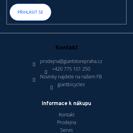
PŘIHLÁSIT SE
Kontakt
prodejna
@
giantstorepraha.cz
+420 775 101 250
Novinky najdete na našem FB
giantbicycles
Informace k nákupu
Kontakt
Prodejna
Servis