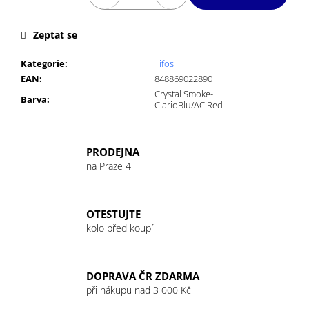
č
u
j
Zeptat se
e
m
Kategorie
:
Tifosi
e
EAN
:
848869022890
Crystal Smoke-
Barva
:
ClarioBlu/AC Red
GU
ENERGY
GEL
PRODEJNA
32G
LEMON
na Praze 4
SUBLIME
49
Kč
OTESTUJTE
kolo před koupí
DOPRAVA ČR ZDARMA
při nákupu nad 3 000 Kč