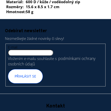
Materiál:
600 D / kůže / voděodolný zip
Rozměry:
15.6 x 8.5 x 1.7 cm
Hmotnost:
58 g
Z
á
Odebírat newsletter
p
Nezmeškejte žádné novinky či slevy!
a
t
E-mail
í
podmínkami ochrany
Vložením e-mailu souhlasíte s
osobních údajů
PŘIHLÁSIT SE
Kontakt