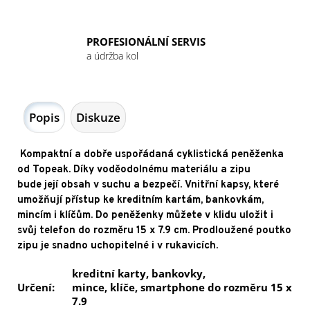
PROFESIONÁLNÍ SERVIS
a údržba kol
Popis
Diskuze
Kompaktní a dobře uspořádaná cyklistická peněženka
od Topeak. Díky voděodolnému materiálu a zipu
bude její obsah v suchu a bezpečí.
V
nitřní kapsy, které
umožňují přístup ke kreditním kartám, bankovkám,
mincím i klíčům.
Do peněženky můžete v klidu uložit i
svůj telefon do rozměru 15 x 7.9 cm.
Prodloužené poutko
zipu je snadno uchopitelné i v rukavicích.
kreditní karty, bankovky,
Určení:
mince, klíče, smartphone do rozměru 15 x
7.9