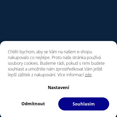
Chtěli bychom, aby se Vám na našem e-shopu
nakupovalo co nejlépe. Proto naše stránka používá
soubory cookies. Budeme rádi, pokud s nimi budete
souhlasit a umožníte nám zprostředkovat Vám ještě
lepší zážitek z nakupování. Více informací
zde
.
Vytvořil Shoptet
Nastavení
Copyright 2026
Giant Store Praha
. Všechna práva vyhrazena.
Vážení zákazníci, upozorňujeme, dne 7. a 8.8.
Upravit nastavení cookies
bude prodejna z provozních důvodu zavřena.
Odmítnout
Souhlasím
Filipesmedia 🧡
S láskou vyrobilo
Děkujeme za pochopení