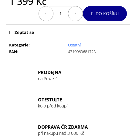
1 399 Kč
č
u
Měrná
DO KOŠÍKU
j
cena:
e
m
Zeptat se
e
Kategorie
:
Ostatní
EAN
:
4710069681725
GU
ENERGY
GEL
32G
PRODEJNA
CHOCOLATE
OUTRAGE
na Praze 4
49
Kč
OTESTUJTE
kolo před koupí
DOPRAVA ČR ZDARMA
při nákupu nad 3 000 Kč