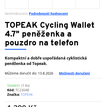
a
j
Průměrné
Neohodnoceno
Podrobnosti hodnocení
í
hodnocení
produktu
TOPEAK Cycling Wallet
t
je
?
0,0
4.7" peněženka a
z
pouzdro na telefon
5
hvězdiček.
HLEDAT
Kompaktní a dobře uspořádaná cyklistická
peněženka od Topeak.
Můžeme doručit do:
13.8.2026
Možnosti doručení
D
o
Skladem
(1 ks)
p
Kód:
TC2304B
o
Značka:
TOPEAK
r
u