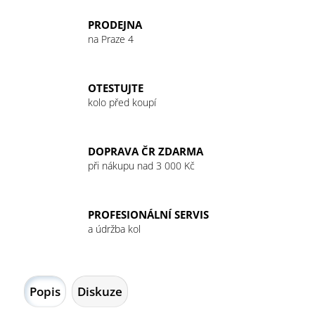
č
u
PRODEJNA
j
na Praze 4
e
m
e
OTESTUJTE
kolo před koupí
GU
ENERGY
GEL
DOPRAVA ČR ZDARMA
32G
při nákupu nad 3 000 Kč
CHOCOLATE
OUTRAGE
49
Kč
PROFESIONÁLNÍ SERVIS
a údržba kol
Popis
Diskuze