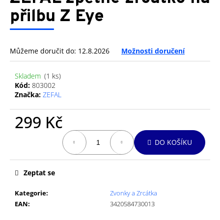
je
a
0,0
přilbu Z Eye
z
j
5
í
hvězdiček.
t
Můžeme doručit do:
12.8.2026
Možnosti doručení
?
Skladem
(1 ks)
Kód:
803002
Značka:
ZEFAL
HLEDAT
299 Kč
Měrná
DO KOŠÍKU
cena:
D
o
Zeptat se
p
o
Kategorie
:
Zvonky a Zrcátka
r
EAN
:
3420584730013
u