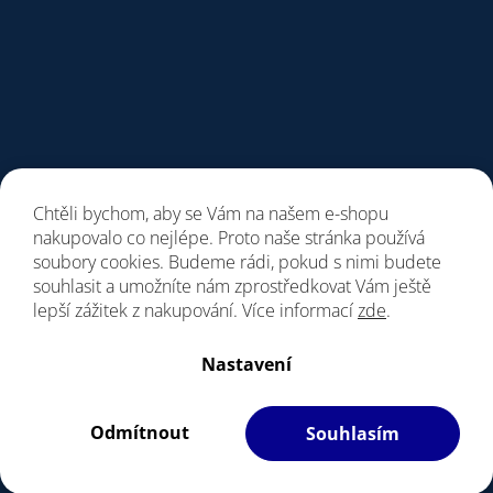
Chtěli bychom, aby se Vám na našem e-shopu
nakupovalo co nejlépe. Proto naše stránka používá
soubory cookies. Budeme rádi, pokud s nimi budete
souhlasit a umožníte nám zprostředkovat Vám ještě
lepší zážitek z nakupování. Více informací
zde
.
Vytvořil Shoptet
Nastavení
Copyright 2026
Giant Store Praha
. Všechna práva vyhrazena.
Vážení zákazníci, upozorňujeme, dne 7. a 8.8.
Upravit nastavení cookies
bude prodejna z provozních důvodu zavřena.
Odmítnout
Souhlasím
Filipesmedia 🧡
S láskou vyrobilo
Děkujeme za pochopení