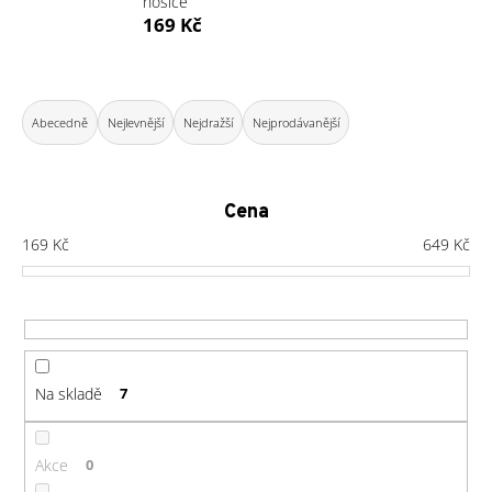
nosiče
a
169 Kč
j
í
Ř
t
a
Abecedně
Nejlevnější
Nejdražší
Nejprodávanější
?
z
e
n
Cena
í
169
Kč
649
Kč
HLEDAT
p
r
o
D
d
o
u
Na skladě
7
p
k
o
t
r
ů
Akce
0
u