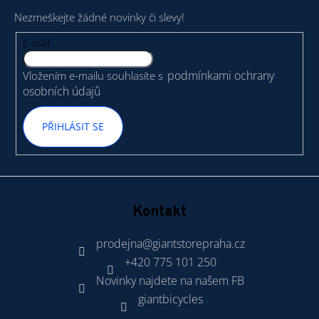
p
Nezmeškejte žádné novinky či slevy!
a
t
E-mail
í
podmínkami ochrany
Vložením e-mailu souhlasíte s
osobních údajů
PŘIHLÁSIT SE
Kontakt
prodejna
@
giantstorepraha.cz
+420 775 101 250
Novinky najdete na našem FB
giantbicycles