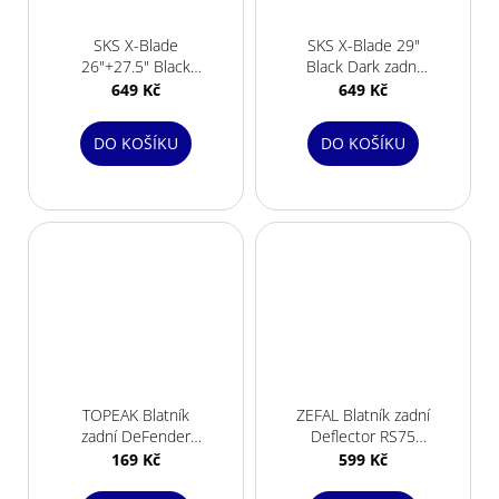
SKS X-Blade
SKS X-Blade 29"
26"+27.5" Black
Black Dark zadní
Dark zadní blatník
blatník
649 Kč
649 Kč
DO KOŠÍKU
DO KOŠÍKU
TOPEAK Blatník
ZEFAL Blatník zadní
zadní DeFender
Deflector RS75
pro MTX nosiče
zadní blatník 27,5"/
169 Kč
599 Kč
29"