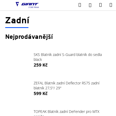
K
Přejít
Hledat
Nákup
M
Přihlášení
na
o
obsah
Zpět
Zpět
košík
š
Zadní
í
C
k
o
Nejprodávanější
p
o
t
SKS Blatník zadní S-Guard blatník do sedla
black
ř
259 Kč
e
b
u
ZEFAL Blatník zadní Deflector RS75 zadní
j
blatník 27,5"/ 29"
599 Kč
e
t
e
TOPEAK Blatník zadní DeFender pro MTX
n