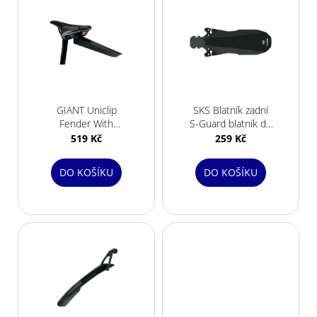
ý
p
i
s
p
r
GIANT Uniclip
SKS Blatník zadní
o
Fender With
S-Guard blatník do
d
Docking Station
sedla black
519 Kč
259 Kč
u
k
DO KOŠÍKU
DO KOŠÍKU
t
ů