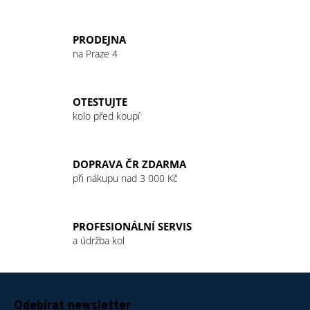
O
v
l
PRODEJNA
á
na Praze 4
d
a
c
OTESTUJTE
í
kolo před koupí
p
r
v
DOPRAVA ČR ZDARMA
k
při nákupu nad 3 000 Kč
y
v
ý
PROFESIONÁLNÍ SERVIS
p
a údržba kol
i
s
u
Z
á
Odebírat newsletter