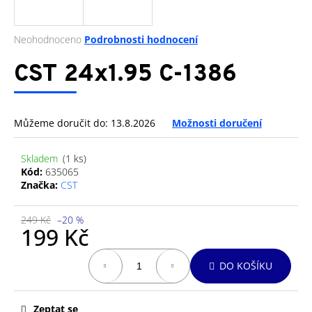
a
j
Průměrné
Neohodnoceno
Podrobnosti hodnocení
í
hodnocení
produktu
CST 24x1.95 C-1386
t
je
?
0,0
z
5
Můžeme doručit do:
13.8.2026
Možnosti doručení
hvězdiček.
Skladem
(1 ks)
HLEDAT
Kód:
635065
Značka:
CST
249 Kč
–20 %
D
199 Kč
o
p
Měrná
DO KOŠÍKU
o
cena:
r
u
Zeptat se