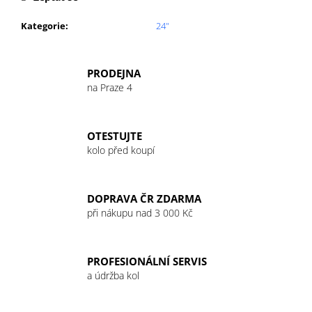
č
u
Kategorie
:
24"
j
e
m
PRODEJNA
e
na Praze 4
GU
ENERGY
OTESTUJTE
GEL
kolo před koupí
32G
CHOCOLATE
OUTRAGE
49
DOPRAVA ČR ZDARMA
Kč
při nákupu nad 3 000 Kč
PROFESIONÁLNÍ SERVIS
a údržba kol