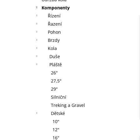
GU ENERGY GEL 32G CHOCOLATE
l
OUTRAGE
Komponenty
49 Kč
Řízení
Řazení
Pohon
Brzdy
Kola
Duše
Pláště
26"
27,5"
29"
Silniční
Treking a Gravel
Dětské
10"
12"
16"