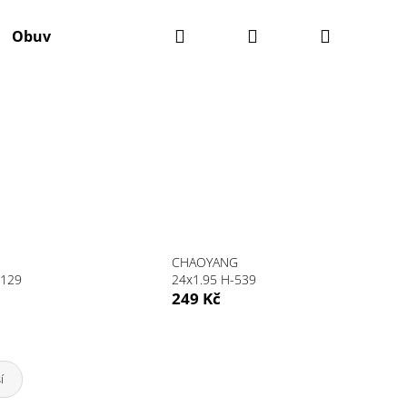
Hledat
Přihlášení
Nákupní
Obuv
Batohy
Výživa
Údržba kola
Ko
košík
CHAOYANG
5129
24x1.95 H-539
249 Kč
Následující
í