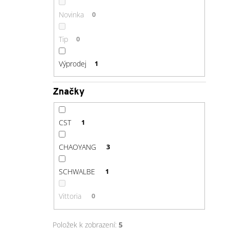
Novinka
0
Tip
0
Výprodej
1
Značky
CST
1
CHAOYANG
3
SCHWALBE
1
Vittoria
0
Položek k zobrazení:
5