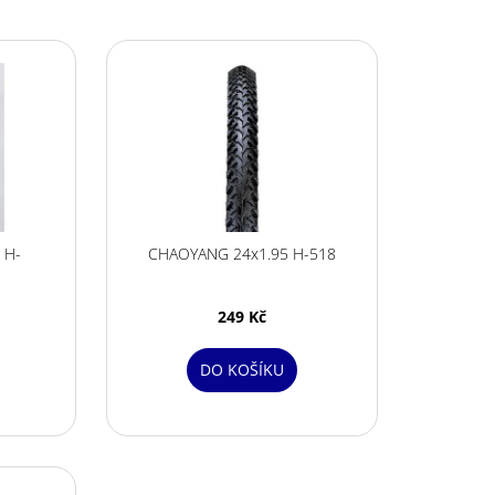
 32G RASPBERRY
 H-
CHAOYANG 24x1.95 H-518
249 Kč
DO KOŠÍKU