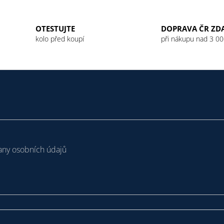
OTESTUJTE
DOPRAVA ČR ZD
kolo před koupí
při nákupu nad 3 00
ny osobních údajů