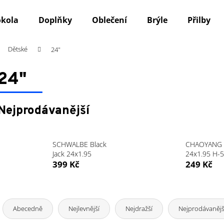
okola
Doplňky
Oblečení
Brýle
Přilby
Dětské
24"
Co potřebujete najít?
24"
HLEDAT
Nejprodávanější
Doporučujeme
SCHWALBE Black
CHAOYANG
Jack 24x1.95
24x1.95 H-
399 Kč
249 Kč
Ř
a
Abecedně
Nejlevnější
Nejdražší
Nejprodávanějš
z