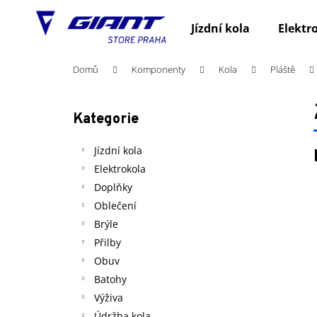
K
Přejít
na
o
Jízdní kola
Elektr
obsah
Zpět
Zpět
š
do
do
í
Domů
Komponenty
Kola
Pláště
obchodu
obchodu
k
P
o
Kategorie
Přeskočit
s
kategorie
t
Jízdní kola
r
Elektrokola
a
Doplňky
n
Oblečení
n
Brýle
í
Přilby
p
Obuv
a
Batohy
n
Výživa
e
Údržba kola