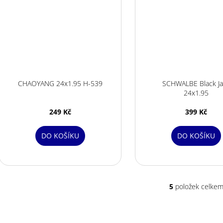
CHAOYANG 24x1.95 H-539
SCHWALBE Black Ja
24x1.95
249 Kč
399 Kč
DO KOŠÍKU
DO KOŠÍKU
5
položek celke
O
v
l