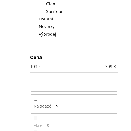
Giant
SunTour
Ostatní
Novinky
Výprodej
Cena
199
Kč
399
Kč
Na skladě
5
Akce
0