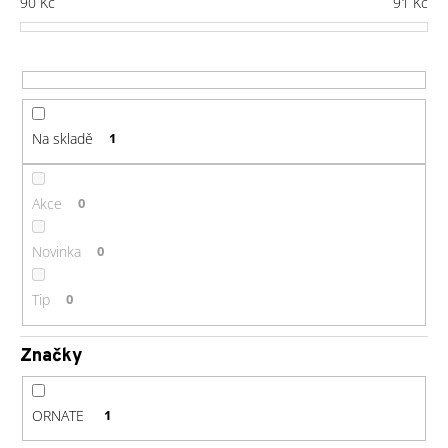
90
Kč
91
Kč
p
a
r
j
o
í
d
t
u
?
Na skladě
1
k
t
ů
Akce
0
HLEDAT
Novinka
0
Tip
0
D
o
Značky
p
o
r
ORNATE
1
u