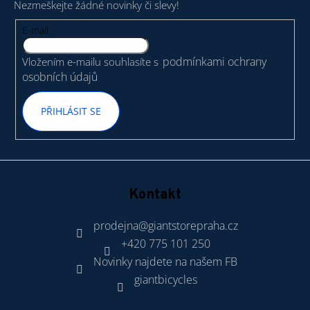
Nezmeškejte žádné novinky či slevy!
a
t
E-mail
í
podmínkami ochrany
Vložením e-mailu souhlasíte s
osobních údajů
PŘIHLÁSIT SE
Kontakt
prodejna
@
giantstorepraha.cz
+420 775 101 250
Novinky najdete na našem FB
giantbicycles