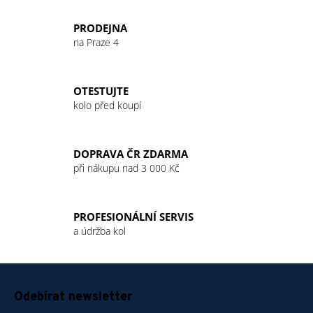
v
l
PRODEJNA
á
na Praze 4
d
a
c
OTESTUJTE
í
kolo před koupí
p
r
v
DOPRAVA ČR ZDARMA
k
při nákupu nad 3 000 Kč
y
v
ý
PROFESIONÁLNÍ SERVIS
p
a údržba kol
i
s
u
Z
á
Odebírat newsletter
p