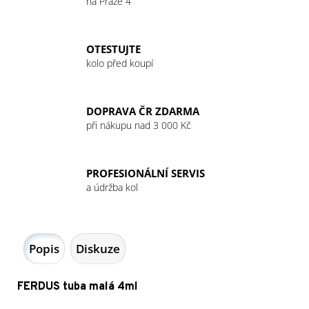
č
na Praze 4
u
j
e
OTESTUJTE
m
kolo před koupí
e
DOPRAVA ČR ZDARMA
GIANT
při nákupu nad 3 000 Kč
PATKA
MY22
REVOLT
NEW
PROFESIONÁLNÍ SERVIS
FLIP
a údržba kol
CHIP
RD
369
Kč
Popis
Diskuze
FERDUS tuba malá 4ml