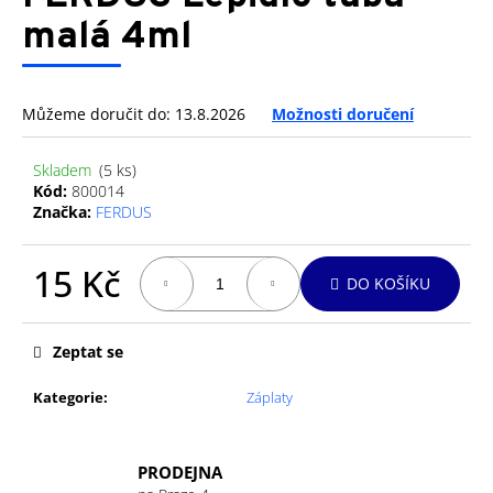
je
a
0,0
malá 4ml
z
j
5
í
hvězdiček.
t
Můžeme doručit do:
13.8.2026
Možnosti doručení
?
Skladem
(5 ks)
Kód:
800014
Značka:
FERDUS
HLEDAT
15 Kč
DO KOŠÍKU
Měrná
cena:
D
Zeptat se
o
p
Kategorie
:
Záplaty
o
r
u
PRODEJNA