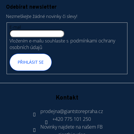
á
Odebírat newsletter
p
Nezmeškejte žádné novinky či slevy!
a
t
E-mail
í
podmínkami ochrany
Vložením e-mailu souhlasíte s
osobních údajů
PŘIHLÁSIT SE
Kontakt
prodejna
@
giantstorepraha.cz
+420 775 101 250
Novinky najdete na našem FB