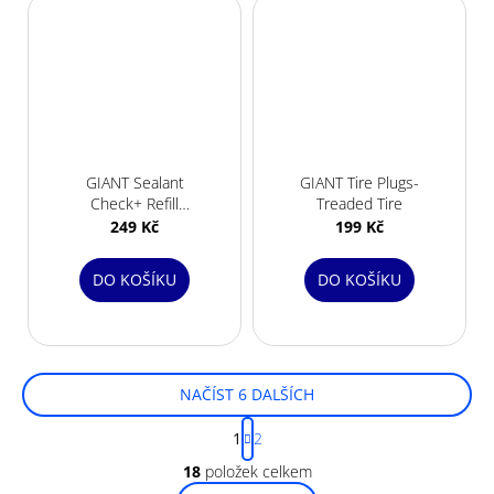
GIANT Sealant
GIANT Tire Plugs-
Check+ Refill
Treaded Tire
Syringe
249 Kč
199 Kč
DO KOŠÍKU
DO KOŠÍKU
NAČÍST 6 DALŠÍCH
S
1
2
t
O
r
18
položek celkem
v
á