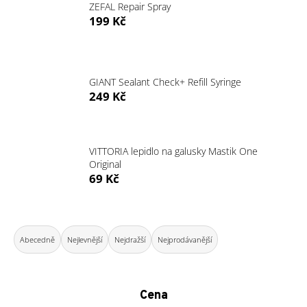
ZEFAL Repair Spray
a
199 Kč
j
í
t
GIANT Sealant Check+ Refill Syringe
?
249 Kč
VITTORIA lepidlo na galusky Mastik One
HLEDAT
Original
69 Kč
D
Ř
o
a
Abecedně
Nejlevnější
Nejdražší
Nejprodávanější
p
z
o
e
r
n
u
Cena