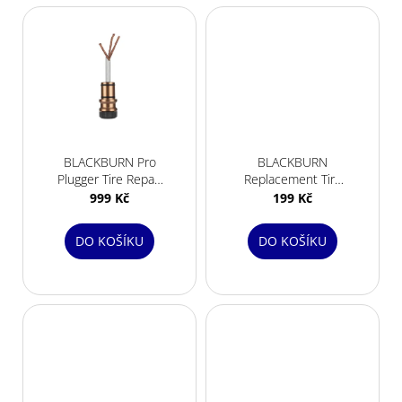
BLACKBURN Pro
BLACKBURN
Plugger Tire Repair
Replacement Tire
Kid
Plugs
999 Kč
199 Kč
DO KOŠÍKU
DO KOŠÍKU