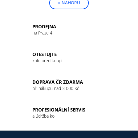
NAHORU
l
n
k
á
o
d
v
a
PRODEJNA
á
c
na Praze 4
n
í
í
p
r
OTESTUJTE
v
kolo před koupí
k
y
v
DOPRAVA ČR ZDARMA
ý
při nákupu nad 3 000 Kč
p
i
s
PROFESIONÁLNÍ SERVIS
u
a údržba kol
Z