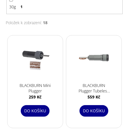
30g
1
Položek k zobrazení:
18
V
ý
p
i
s
p
r
BLACKBURN Mini
BLACKBURN
o
Plugger
Plugger Tubeless
d
Tire Repair Kid
259 Kč
559 Kč
u
k
DO KOŠÍKU
DO KOŠÍKU
t
ů