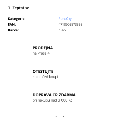
č
u
Zeptat se
j
e
Kategorie
:
Ponožky
m
EAN
:
4718905873358
e
Barva
:
black
GU
PRODEJNA
ENERGY
na Praze 4
GEL
32G
VANILLA/BEAN
49
OTESTUJTE
Kč
kolo před koupí
DOPRAVA ČR ZDARMA
při nákupu nad 3 000 Kč