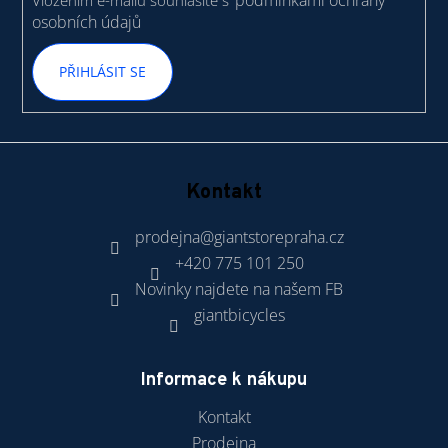
podmínkami ochrany
Vložením e-mailu souhlasíte s
osobních údajů
PŘIHLÁSIT SE
Kontakt
prodejna
@
giantstorepraha.cz
+420 775 101 250
Novinky najdete na našem FB
giantbicycles
Informace k nákupu
Kontakt
Prodejna