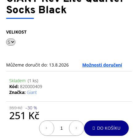
je
a
0,0
Socks Black
z
j
5
í
hvězdiček.
t
VELIKOST
?
Můžeme doručit do:
13.8.2026
Možnosti doručení
HLEDAT
Skladem
(1 ks)
Kód:
820000409
Značka:
Giant
D
o
359 Kč
–30 %
p
251 Kč
o
Měrná
r
DO KOŠÍKU
cena:
u