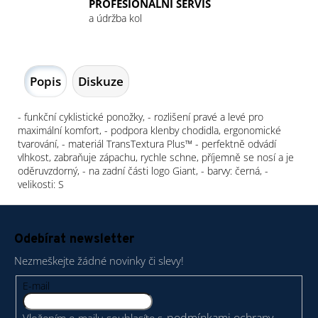
PROFESIONÁLNÍ SERVIS
a údržba kol
Popis
Diskuze
- funkční cyklistické ponožky, - rozlišení pravé a levé pro
maximální komfort, - podpora klenby chodidla, ergonomické
tvarování, - materiál TransTextura Plus™ - perfektně odvádí
vlhkost, zabraňuje zápachu, rychle schne, příjemně se nosí a je
oděruvzdorný, - na zadní části logo Giant, - barvy: černá, -
velikosti: S
Z
á
Odebírat newsletter
p
Nezmeškejte žádné novinky či slevy!
a
t
E-mail
í