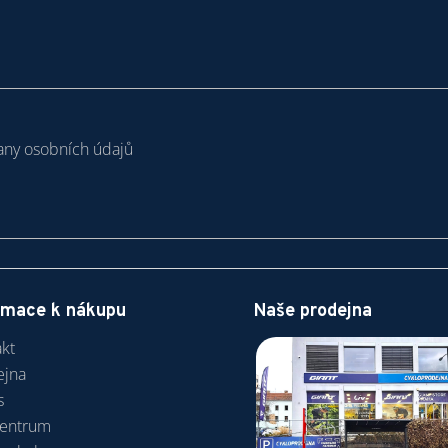
ny osobních údajů
rmace k nákupu
Naše prodejna
kt
ejna
s
centrum