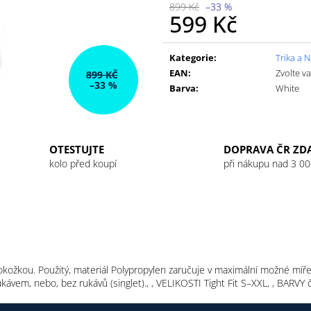
GU ENERGY GEL 32G JET BLACKBERRY
GU ENERGY GEL
899 Kč
–33 %
LEMONADE
599 Kč
49 Kč
49 Kč
Měrná
cena:
Kategorie
:
Trika a N
EAN
:
Zvolte v
899 KČ
–33 %
Barva
:
White
OTESTUJTE
DOPRAVA ČR ZD
kolo před koupí
při nákupu nad 3 00
ožkou. Použitý, materiál Polypropylen zaručuje v maximální možné míře t
ávem, nebo, bez rukávů (singlet)., , VELIKOSTI Tight Fit S–XXL, , BARVY č