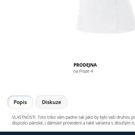
GU ENERGY GEL 32G CHOCOLATE
OUTRAGE
49 Kč
PRODEJNA
na Praze 4
Popis
Diskuze
VLASTNOSTI, Toto triko vám padne tak jako by bylo vaší druhou pok
dispozici pánské, i dámské provedení a také varianta s dlouhým ruk