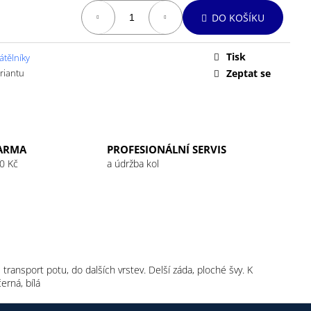
 32G RASPBERRY
DO KOŠÍKU
Tisk
átělníky
ariantu
Zeptat se
ARMA
PROFESIONÁLNÍ SERVIS
0 Kč
a údržba kol
ransport potu, do dalších vrstev. Delší záda, ploché švy. K
erná, bílá