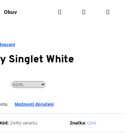
Hledat
Přihlášení
Nákupní
Obuv
Batohy
Výživa
Údržba kola
Ko
košík
dnocení
 Singlet White
antu
Možnosti doručení
Následující
Kód:
Zvolte variantu
Značka:
Gore