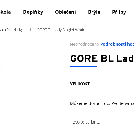
okola
Doplňky
Oblečení
Brýle
Přilby
ka a Nátělníky
GORE BL Lady Singlet White
Co potřebujete najít?
Průměrné
Neohodnoceno
Podrobnosti ho
hodnocení
produktu
HLEDAT
GORE BL Lady
je
0,0
z
5
Doporučujeme
VELIKOST
hvězdiček.
Můžeme doručit do:
Zvolte vari
Zvolte variantu