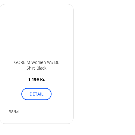
GORE M Women WS BL
Shirt Black
1 199 Kč
DETAIL
38/M