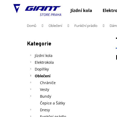
K
Přejít
na
o
Jízdní kola
Elektr
obsah
Zpět
Zpět
š
do
do
í
Domů
Oblečení
Funkční prádlo
Dám
obchodu
obchodu
k
P
o
Kategorie
Přeskočit
s
kategorie
t
Jízdní kola
r
Elektrokola
a
Doplňky
n
Oblečení
n
Chrániče
í
Vesty
p
Bundy
a
Čepice a Šátky
n
Dresy
e
Funkční prádlo