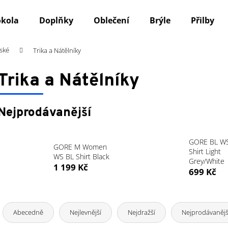
okola
Doplňky
Oblečení
Brýle
Přilby
ské
Trika a Nátělníky
Co potřebujete najít?
Trika a Nátělníky
HLEDAT
Nejprodávanější
Doporučujeme
GORE BL WS
GORE M Women
Shirt Light
WS BL Shirt Black
Grey/White
1 199 Kč
699 Kč
Ř
a
Abecedně
Nejlevnější
Nejdražší
Nejprodávanějš
z