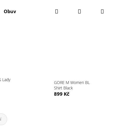
Hledat
Přihlášení
Nákupní
Obuv
Batohy
Výživa
Údržba kola
Ko
košík
 Lady
GORE M Women BL
Shirt Black
899 Kč
Následující
í