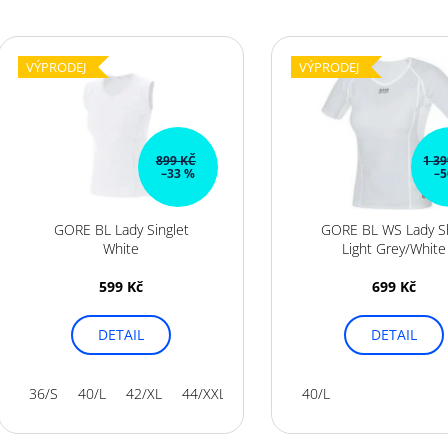
GU ENERGY GEL 32G JET BLACKBERRY
GU ENERGY GEL
e
LEMONADE
V
49 Kč
n
49 Kč
ý
VÝPRODEJ
VÝPRODEJ
í
p
p
i
r
s
o
p
899 KČ
1 3
–33 %
–5
d
r
u
o
k
GORE BL Lady Singlet
GORE BL WS Lady Sh
d
White
Light Grey/White
t
u
ů
599 Kč
699 Kč
k
t
DETAIL
DETAIL
ů
36/S
40/L
42/XL
44/XXL
40/L