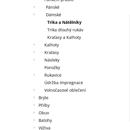
GU ENERGY GEL 32G CHOCOLATE
l
OUTRAGE
Pánské
49 Kč
Dámské
Trika a Nátělníky
Trika dlouhý rukáv
Kraťasy a Kalhoty
Kalhoty
Kraťasy
Návleky
Ponožky
Rukavice
Údržba Impregnace
Volnočasové oblečení
Brýle
Přilby
Obuv
Batohy
Výživa