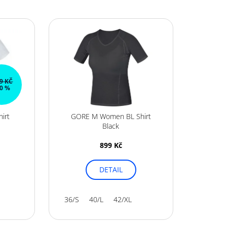
 32G RASPBERRY
99 KČ
0 %
irt
GORE M Women BL Shirt
Black
899 Kč
DETAIL
36/S
40/L
42/XL