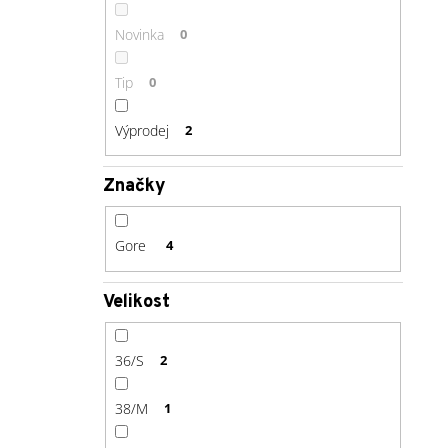
Novinka
0
Tip
0
Výprodej
2
Značky
Gore
4
Velikost
36/S
2
38/M
1