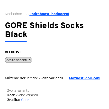
a
j
Průměrné
Neohodnoceno
Podrobnosti hodnocení
í
hodnocení
produktu
GORE Shields Socks
t
je
?
0,0
Black
z
5
hvězdiček.
VELIKOST
HLEDAT
D
Můžeme doručit do:
Zvolte variantu
Možnosti doručení
o
p
Zvolte variantu
o
Kód:
Zvolte variantu
r
Značka:
Gore
u