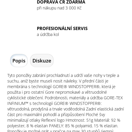
DOPRAVA ČR ZDARMA
při nákupu nad 3 000 Kč
PROFESIONÁLNÍ SERVIS
a údržba kol
Popis
Diskuze
Tyto ponožky zabrání prochladnutí a udrží vaše nohy v teple a
suchu, aniž byste museli nosit návleky. V přední části je
membrána s technologií GORE® WINDSTOPPER®, která je
použita i pro ostatní Gore nepromokavé a větruodolné
cyklistické oblečení. Podrobnosti, materiály a údržba GORE-TEX
INFINIUM™ s technologií GORE® WINDSTOPPER®:
větruodolná, prodyšná a trvale voděodolná Zadní elastická zadní
část pro maximální pohodlí a přizpůsobení Ploché švy
minimalizují otlaky Reflexní logo Hmotnost: 51g Materiál: 92 %
polyester, 8 % elastan PANELY: 85 % polyamid, 15 % elastan.
Ponožky je možné prát v pračce na max 30 stupňů (jemný