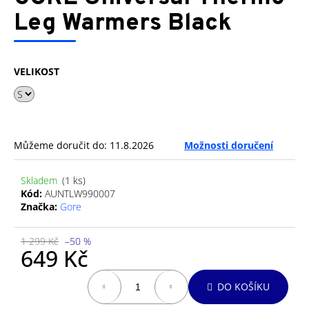
je
a
0,0
Leg Warmers Black
z
j
5
í
hvězdiček.
t
VELIKOST
?
Můžeme doručit do:
11.8.2026
Možnosti doručení
HLEDAT
Skladem
(1 ks)
Kód:
AUNTLW990007
Značka:
Gore
D
o
1 299 Kč
–50 %
p
649 Kč
o
Měrná
r
DO KOŠÍKU
cena:
u