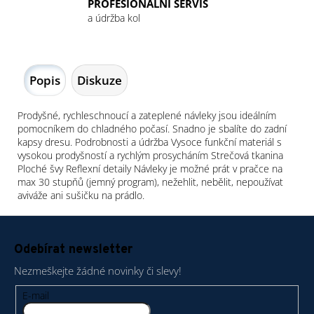
PROFESIONÁLNÍ SERVIS
a údržba kol
Popis
Diskuze
Prodyšné, rychleschnoucí a zateplené návleky jsou ideálním
pomocníkem do chladného počasí. Snadno je sbalíte do zadní
kapsy dresu. Podrobnosti a údržba Vysoce funkční materiál s
vysokou prodyšností a rychlým prosycháním Strečová tkanina
Ploché švy Reflexní detaily Návleky je možné prát v pračce na
max 30 stupňů (jemný program), nežehlit, nebělit, nepoužívat
aviváže ani sušičku na prádlo.
Z
á
Odebírat newsletter
p
Nezmeškejte žádné novinky či slevy!
a
t
E-mail