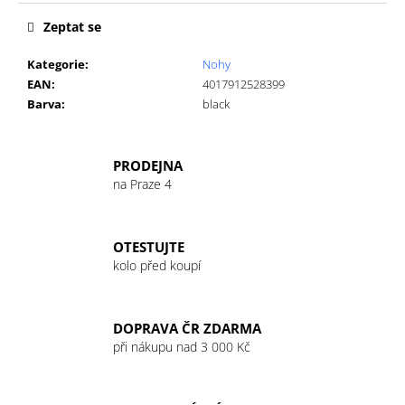
č
u
Zeptat se
j
e
Kategorie
:
Nohy
m
EAN
:
4017912528399
e
Barva
:
black
GU
PRODEJNA
ENERGY
na Praze 4
GEL
32G
RASPBERRY
LEMONADE
OTESTUJTE
49
kolo před koupí
Kč
DOPRAVA ČR ZDARMA
při nákupu nad 3 000 Kč