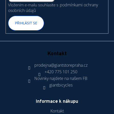
í
podmínkami ochrany
Vložením e-mailu souhlasíte s
osobních údajů
PŘIHLÁSIT SE
Kontakt
prodejna
@
giantstorepraha.cz
+420 775 101 250
Novinky najdete na našem FB
giantbicycles
Informace k nákupu
Kontakt