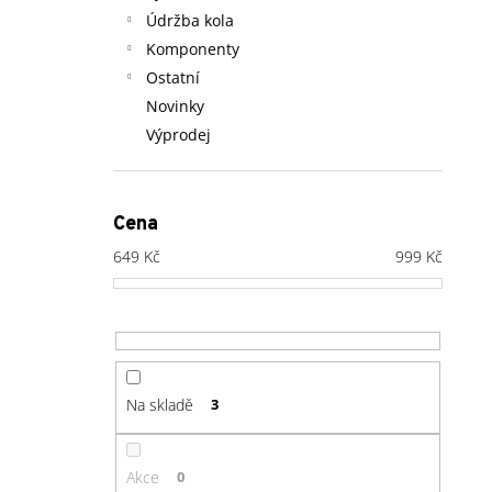
Údržba kola
Komponenty
Ostatní
Novinky
Výprodej
Cena
649
Kč
999
Kč
Na skladě
3
Akce
0