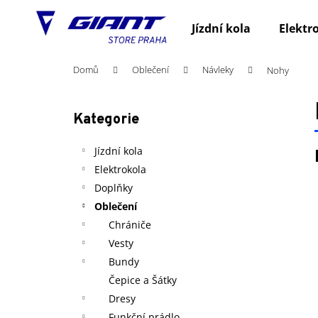
K
Přejít
na
o
Jízdní kola
Elektr
obsah
Zpět
Zpět
š
do
do
í
Domů
Oblečení
Návleky
Nohy
obchodu
obchodu
k
P
o
Kategorie
Přeskočit
s
kategorie
t
Jízdní kola
r
Elektrokola
a
Doplňky
n
Oblečení
n
Chrániče
í
Vesty
p
Bundy
a
Čepice a Šátky
n
Dresy
e
Funkční prádlo