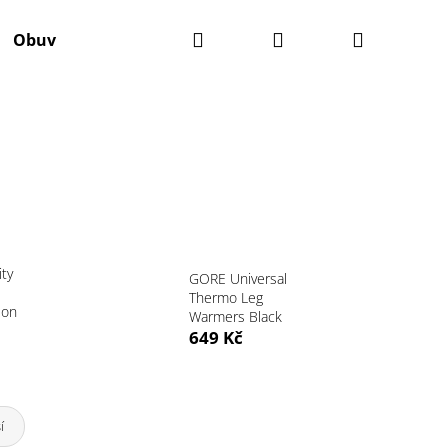
Hledat
Přihlášení
Nákupní
Obuv
Batohy
Výživa
Údržba kola
Ko
košík
ity
GORE Universal
Thermo Leg
eon
Warmers Black
649 Kč
Následující
í