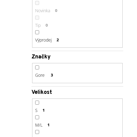
Novinka
0
Tip
0
Výprodej
2
Značky
Gore
3
Velikost
S
1
M/L
1