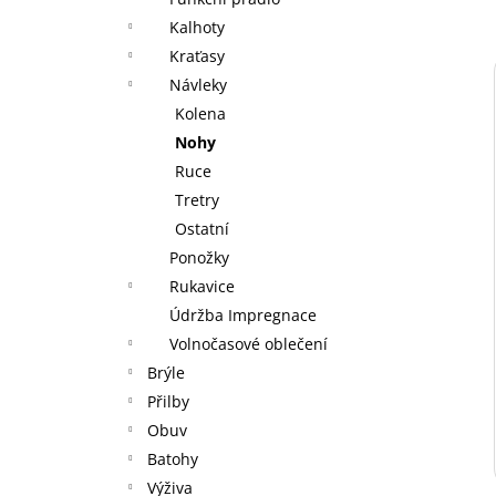
GU ENERGY GEL 32G CHOCOLATE
l
OUTRAGE
Kalhoty
49 Kč
Kraťasy
Návleky
Kolena
Nohy
Ruce
Tretry
Ostatní
Ponožky
Rukavice
Údržba Impregnace
Volnočasové oblečení
Brýle
Přilby
Obuv
Batohy
Výživa