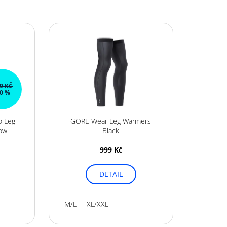
 32G RASPBERRY
99 KČ
0 %
o Leg
GORE Wear Leg Warmers
low
Black
999 Kč
DETAIL
M/L
XL/XXL