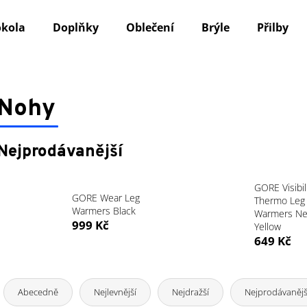
okola
Doplňky
Oblečení
Brýle
Přilby
Co potřebujete najít?
Nohy
HLEDAT
Nejprodávanější
Doporučujeme
GORE Visibil
GORE Wear Leg
Thermo Leg
Warmers Black
Warmers N
999 Kč
Yellow
649 Kč
Ř
a
Abecedně
Nejlevnější
Nejdražší
Nejprodávanějš