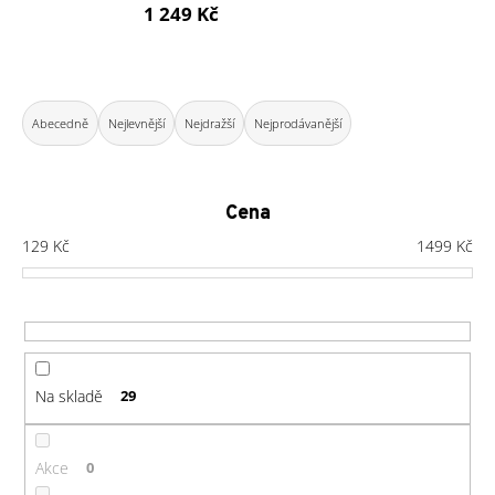
1 249 Kč
a
j
í
Ř
t
a
Abecedně
Nejlevnější
Nejdražší
Nejprodávanější
?
z
e
n
Cena
í
129
Kč
1499
Kč
HLEDAT
p
r
o
D
d
o
u
Na skladě
29
p
k
o
t
r
ů
Akce
0
u