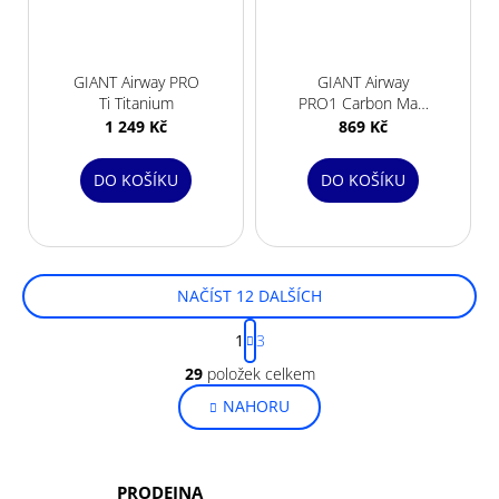
GIANT Airway PRO
GIANT Airway
Ti Titanium
PRO1 Carbon Matt
Black/Red
1 249 Kč
869 Kč
DO KOŠÍKU
DO KOŠÍKU
NAČÍST 12 DALŠÍCH
S
1
3
t
O
r
29
položek celkem
v
á
NAHORU
l
n
k
á
o
d
v
a
PRODEJNA
á