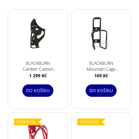
V
ý
p
i
s
p
r
BLACKBURN
BLACKBURN
o
Camber Carbon
Mountain Cage
d
Cage matná černá
Black
1 299 Kč
169 Kč
u
k
DO KOŠÍKU
DO KOŠÍKU
t
ů
VÝPRODEJ
VÝPRODEJ