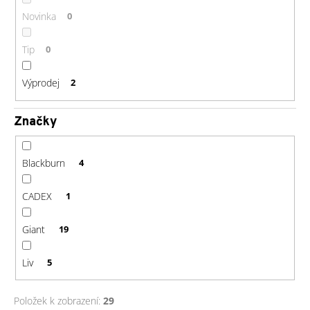
č
u
Novinka
0
j
e
Tip
0
m
e
Výprodej
2
GU
Značky
ENERGY
GEL
32G
Blackburn
4
JET
BLACKBERRY
49
CADEX
1
Kč
Giant
19
Liv
5
Položek k zobrazení:
29