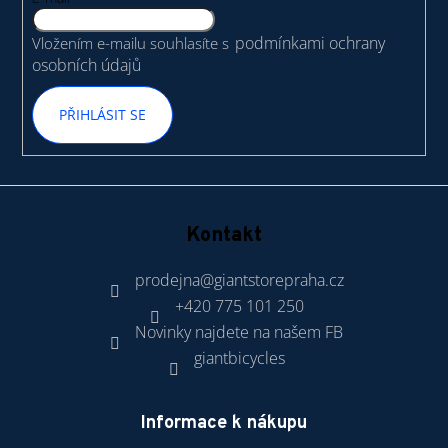
í
podmínkami ochrany
Vložením e-mailu souhlasíte s
osobních údajů
PŘIHLÁSIT SE
Kontakt
prodejna
@
giantstorepraha.cz
+420 775 101 250
Novinky najdete na našem FB
giantbicycles
Informace k nákupu