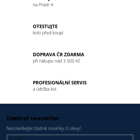
c
na Praze 4
n
í
í
p
r
OTESTUJTE
v
kolo před koupí
k
y
v
DOPRAVA ČR ZDARMA
ý
při nákupu nad 3 000 Kč
p
i
s
PROFESIONÁLNÍ SERVIS
u
a údržba kol
Z
á
Odebírat newsletter
p
Nezmeškejte žádné novinky či slevy!
a
t
E-mail