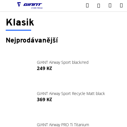
K
Přejít
Hledat
Nákup
M
Přihlášení
na
o
obsah
Zpět
Zpět
košík
š
Klasik
í
C
k
o
Nejprodávanější
p
o
t
GIANT Airway Sport black/red
ř
249 Kč
e
b
u
GIANT Airway Sport Recycle Matt black
j
369 Kč
e
t
e
GIANT Airway PRO Ti Titanium
n