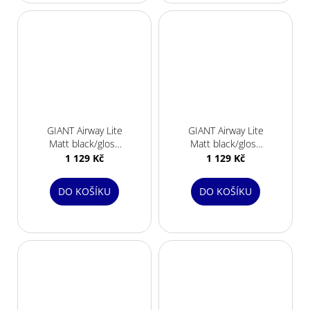
GIANT Airway Lite
GIANT Airway Lite
Matt black/gloss
Matt black/gloss
blue
red
1 129 Kč
1 129 Kč
DO KOŠÍKU
DO KOŠÍKU