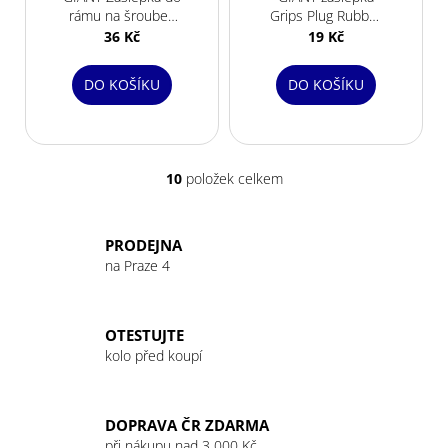
rámu na šroubek
Grips Plug Rubber
Internal Cable
Cap black for
36 Kč
19 Kč
Routing Port Plug
Anyroad
DO KOŠÍKU
DO KOŠÍKU
10
položek celkem
O
v
l
PRODEJNA
á
na Praze 4
d
a
c
OTESTUJTE
í
kolo před koupí
p
r
v
DOPRAVA ČR ZDARMA
k
při nákupu nad 3 000 Kč