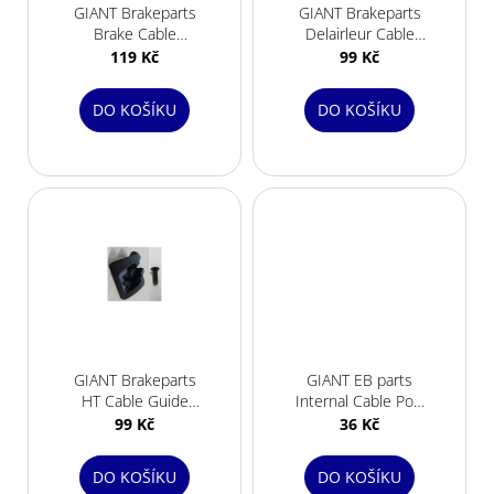
r
GIANT Brakeparts
GIANT Brakeparts
o
Brake Cable
Delairleur Cable
d
Stopper MY16 TCR
Guide (Stopper)
119 Kč
99 Kč
ADV SL
PA6
u
k
DO KOŠÍKU
DO KOŠÍKU
t
ů
GIANT Brakeparts
GIANT EB parts
HT Cable Guide
Internal Cable Port
Right PA6
Plug/Cover 2 hole
99 Kč
36 Kč
DO KOŠÍKU
DO KOŠÍKU