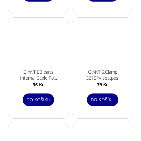
GIANT EB parts
GIANT S.Clamp
Internal Cable Port
G21SPV seatpost
Plug/Cover 3 hole
clamp rubber
36 Kč
79 Kč
DO KOŠÍKU
DO KOŠÍKU