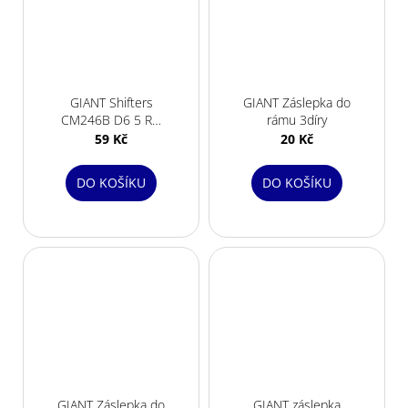
GIANT Shifters
GIANT Záslepka do
CM246B D6 5 RD
rámu 3díry
Shift Cable stopper
59 Kč
20 Kč
400mm
DO KOŠÍKU
DO KOŠÍKU
GIANT Záslepka do
GIANT záslepka