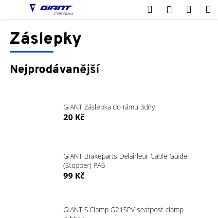
K
Přejít
Hledat
Nákup
M
Přihlášení
na
o
obsah
Zpět
Zpět
košík
š
Záslepky
í
C
k
o
Nejprodávanější
p
o
t
GIANT Záslepka do rámu 3díry
ř
20 Kč
e
b
u
GIANT Brakeparts Delairleur Cable Guide
j
(Stopper) PA6
99 Kč
e
t
e
GIANT S.Clamp G21SPV seatpost clamp
n