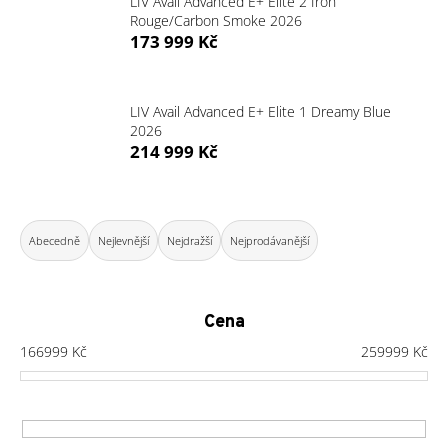
LIV Avail Advanced E+ Elite 2 Iron
Rouge/Carbon Smoke 2026
a
173 999 Kč
j
í
t
LIV Avail Advanced E+ Elite 1 Dreamy Blue
?
2026
214 999 Kč
Ř
HLEDAT
a
Abecedně
Nejlevnější
Nejdražší
Nejprodávanější
z
e
D
n
Cena
o
í
166999
Kč
259999
Kč
p
p
o
r
r
o
u