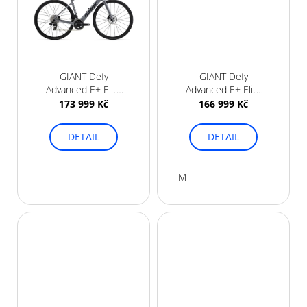
GIANT Defy
GIANT Defy
Advanced E+ Elite
Advanced E+ Elite
2 Mercury 2026
AR Defy Midnight
173 999 Kč
166 999 Kč
Moon 2026
DETAIL
DETAIL
M