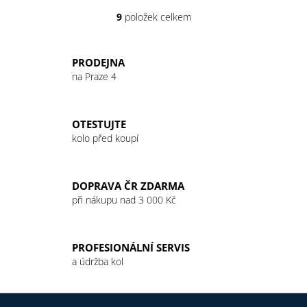
9
položek celkem
O
v
l
PRODEJNA
á
na Praze 4
d
a
c
OTESTUJTE
í
kolo před koupí
p
r
v
DOPRAVA ČR ZDARMA
k
při nákupu nad 3 000 Kč
y
v
ý
PROFESIONÁLNÍ SERVIS
p
a údržba kol
i
s
u
Z