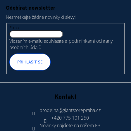
á
Odebírat newsletter
p
Nezmeškejte žádné novinky či slevy!
a
t
E-mail
í
podmínkami ochrany
Vložením e-mailu souhlasíte s
osobních údajů
PŘIHLÁSIT SE
Kontakt
prodejna
@
giantstorepraha.cz
+420 775 101 250
Novinky najdete na našem FB