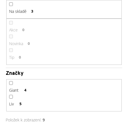
d
č
u
u
Na skladě
3
j
k
e
t
m
ů
Akce
0
e
Novinka
0
GU
ENERGY
Tip
0
GEL
32G
MANDARIN
Značky
ORANGE
49
Kč
Giant
4
Liv
5
Položek k zobrazení:
9