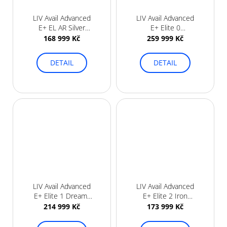
LIV Avail Advanced
LIV Avail Advanced
E+ EL AR Silver
E+ Elite 0
Pine 2025
Moonstone 2026
168 999 Kč
259 999 Kč
DETAIL
DETAIL
LIV Avail Advanced
LIV Avail Advanced
E+ Elite 1 Dreamy
E+ Elite 2 Iron
Blue 2026
Rouge/Carbon
214 999 Kč
173 999 Kč
Smoke 2026