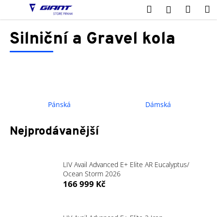
K
Přejít
Hledat
Nákup
M
Přihlášení
na
o
obsah
Zpět
Zpět
košík
š
Silniční a Gravel kola
í
C
k
o
p
o
t
Pánská
Dámská
ř
e
Nejprodávanější
b
u
j
LIV Avail Advanced E+ Elite AR Eucalyptus/
Ocean Storm 2026
e
166 999 Kč
t
e
n