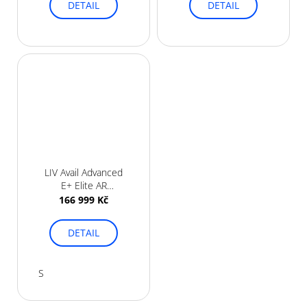
DETAIL
DETAIL
LIV Avail Advanced
E+ Elite AR
Eucalyptus/ Ocean
166 999 Kč
Storm 2026
DETAIL
S