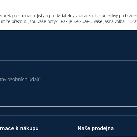
zorek po stranách. Jistý a předvídatelný v zatáčkách, spolehlivý při brzdě
 si umíte přezout, jsou vaše boty? , Pak je SAGUARO vaše jasná volba!, ,
ny osobních údajů
rmace k nákupu
Naše prodejna