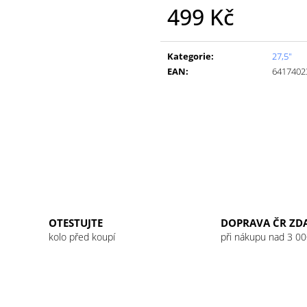
GU ENERGY GEL 32G JET BLACKBERRY
GU ENERGY GEL
499 Kč
LEMONADE
49 Kč
49 Kč
Měrná
cena:
Kategorie
:
27,5"
EAN
:
6417402
OTESTUJTE
DOPRAVA ČR ZD
kolo před koupí
při nákupu nad 3 00