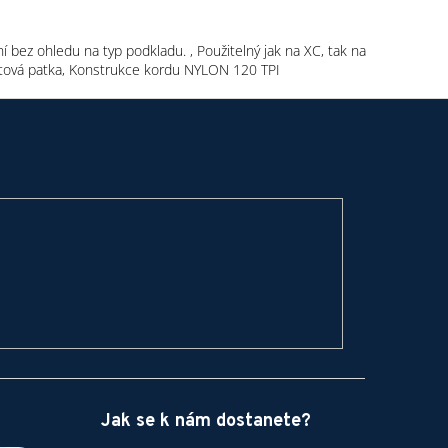
ní bez ohledu na typ podkladu. , Použitelný jak na XC, tak na
 Drátová patka, Konstrukce kordu NYLON 120 TPI
Jak se k nám dostanete?