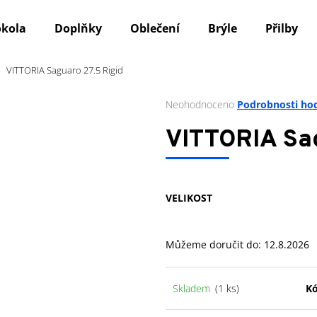
okola
Doplňky
Oblečení
Brýle
Přilby
VITTORIA Saguaro 27.5 Rigid
Co potřebujete najít?
Průměrné
Neohodnoceno
Podrobnosti ho
hodnocení
produktu
HLEDAT
VITTORIA Sag
je
0,0
z
5
Doporučujeme
VELIKOST
hvězdiček.
Můžeme doručit do:
12.8.2026
Skladem
(1 ks)
Kó