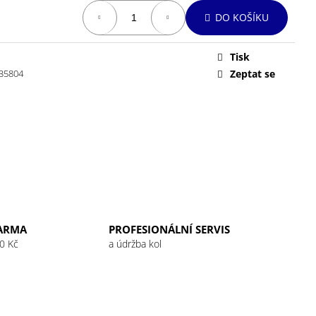
 32G RASPBERRY
DO KOŠÍKU
Tisk
35804
Zeptat se
ARMA
PROFESIONÁLNÍ SERVIS
0 Kč
a údržba kol