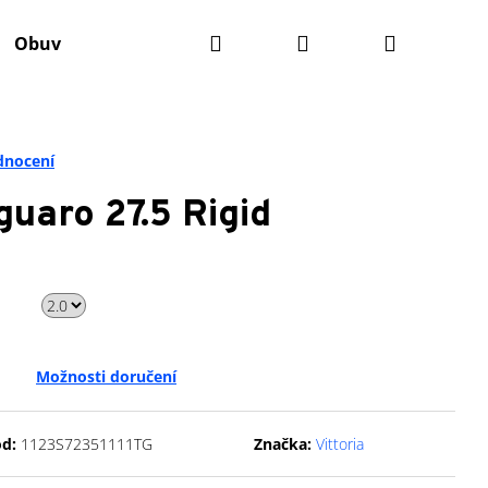
Hledat
Přihlášení
Nákupní
Obuv
Batohy
Výživa
Údržba kola
Ko
košík
dnocení
uaro 27.5 Rigid
Možnosti doručení
Následující
d:
1123S72351111TG
Značka:
Vittoria